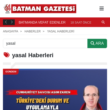
BATMANDA VEFAT EDENLER
Ü
18 SAAT ÖNCE
ANASAYFA
HABERLER
YASAL HABERLERI
ARA
yasal
Haberleri
GÜNDEM