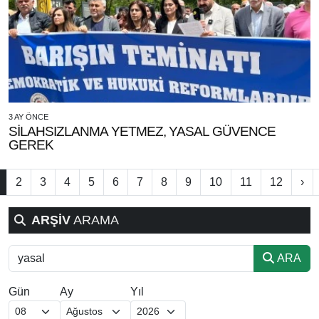
3 AY ÖNCE
SİLAHSIZLANMA YETMEZ, YASAL GÜVENCE
GEREK
2
3
4
5
6
7
8
9
10
11
12
›
ARŞİV
ARAMA
ARA
Gün
Ay
Yıl