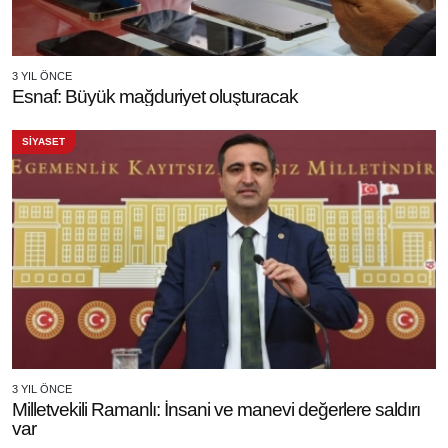
3 YIL ÖNCE
Esnaf: Büyük mağduriyet oluşturacak
SİYASET
3 YIL ÖNCE
Milletvekili Ramanlı: İnsani ve manevi değerlere saldırı
var