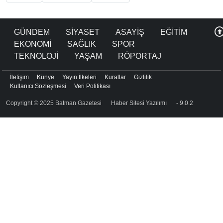
GÜNDEM
SİYASET
ASAYİŞ
EĞİTİM
EKONOMİ
SAĞLIK
SPOR
TEKNOLOJİ
YAŞAM
RÖPORTAJ
İletişim
Künye
Yayın İlkeleri
Kurallar
Gizlilik
Kullanıcı Sözleşmesi
Veri Politikası
Copyright © 2025 Batman Gazetesi
Haber Sitesi Yazılımı
- 9.0.2