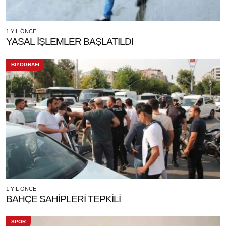
1 YIL ÖNCE
YASAL İŞLEMLER BAŞLATILDI
BİYOGRAFİ
1 YIL ÖNCE
BAHÇE SAHİPLERİ TEPKİLİ
SPOR