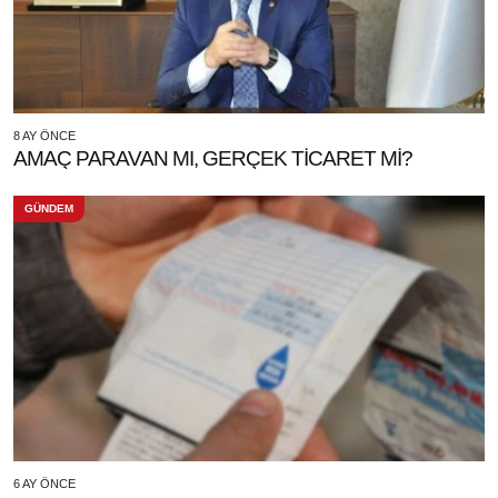
8 AY ÖNCE
AMAÇ PARAVAN MI, GERÇEK TİCARET Mİ?
GÜNDEM
6 AY ÖNCE