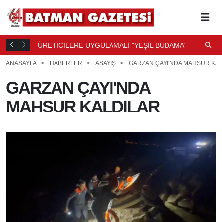
ÜRETİCİLERE UYGULAMALI "YEŞİL BUDAMA" EĞİTİMİ
D
E
T
1 SAAT ÖNCE
ANASAYFA
HABERLER
ASAYİŞ
GARZAN ÇAYI'NDA MAHSUR KA
GARZAN ÇAYI'NDA
MAHSUR KALDILAR