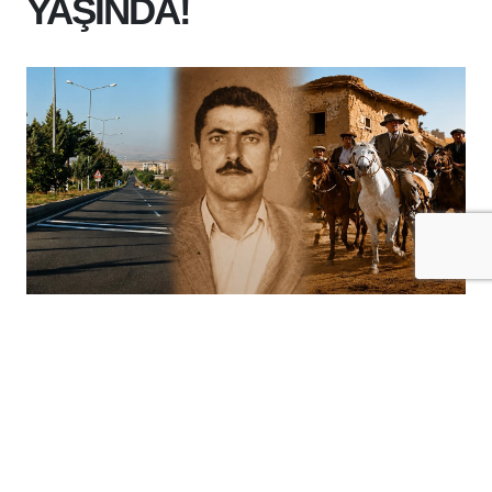
YAŞINDA!
+
-
A
A
03-08-2026 14:21
Batman’ın tarihi ilçelerinden Beşiri, ilçe
oluşunun 100. yılını kutlamaya
hazırlanıyor.