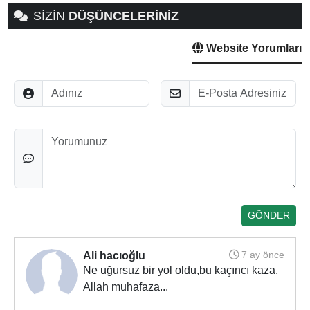
SİZİN
DÜŞÜNCELERİNİZ
Website Yorumları
Adınız
E-Posta
Düşünceleriniz
7 ay önce
Ali hacıoğlu
Ne uğursuz bir yol oldu,bu kaçıncı kaza,
Allah muhafaza...