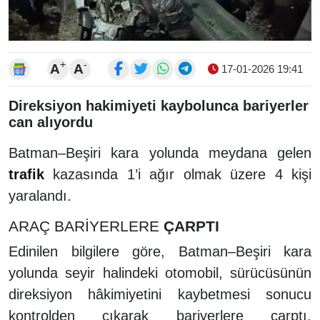
+
-
A
A
17-01-2026 19:41
Direksiyon hakimiyeti kaybolunca bariyerler
can alıyordu
Batman–Beşiri kara yolunda meydana gelen
trafik
kazasında 1’i ağır olmak üzere 4 kişi
yaralandı.
ARAÇ BARİYERLERE
ÇARPTI
Edinilen bilgilere göre, Batman–Beşiri kara
yolunda seyir halindeki otomobil, sürücüsünün
direksiyon hâkimiyetini kaybetmesi sonucu
kontrolden çıkarak bariyerlere çarptı.