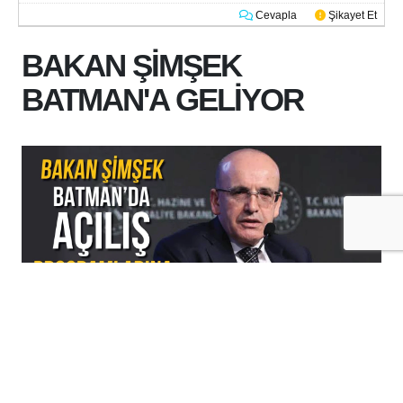
Cevapla
Şikayet Et
BAKAN ŞİMŞEK
BATMAN'A GELİYOR
+
-
A
A
07-08-2026 10:04