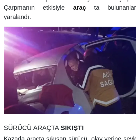
Çarpmanın etkisiyle
araç
ta bulunanlar
yaralandı.
SÜRÜCÜ ARAÇTA
SIKIŞTI
Kazada araçta sıkışan sürücü, olay yerine sevk