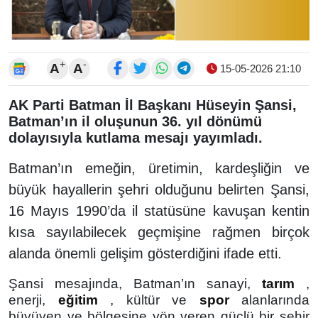
+
-
A
A
15-05-2026 21:10
AK Parti Batman İl Başkanı Hüseyin Şansi,
Batman’ın il oluşunun 36. yıl dönümü
dolayısıyla kutlama mesajı yayımladı.
Batman’ın emeğin, üretimin, kardeşliğin ve
büyük hayallerin şehri olduğunu belirten Şansi,
16 Mayıs 1990’da il statüsüne kavuşan kentin
kısa sayılabilecek geçmişine rağmen birçok
alanda önemli gelişim gösterdiğini ifade etti.
Şansi mesajında, Batman’ın sanayi,
tarım
,
enerji,
eğitim
, kültür ve
spor
alanlarında
büyüyen ve bölgesine yön veren güçlü bir şehir