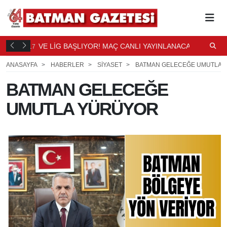
DÜŞTÜ
VE LİG BAŞLIYOR! MAÇ CANLI YAYINLANACAK
S
17
18
SAAT ÖNCE
S
ANASAYFA
HABERLER
SİYASET
BATMAN GELECEĞE UMUTLA 
BATMAN GELECEĞE
UMUTLA YÜRÜYOR