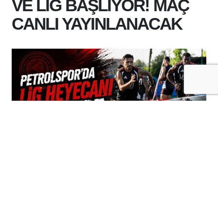
VE LİG BAŞLIYOR! MAÇ
CANLI YAYINLANACAK
+
-
A
A
09-08-2026 14:37
Batman Petrolspor, sezonun ilk maçında
Pendikspor deplasmanında