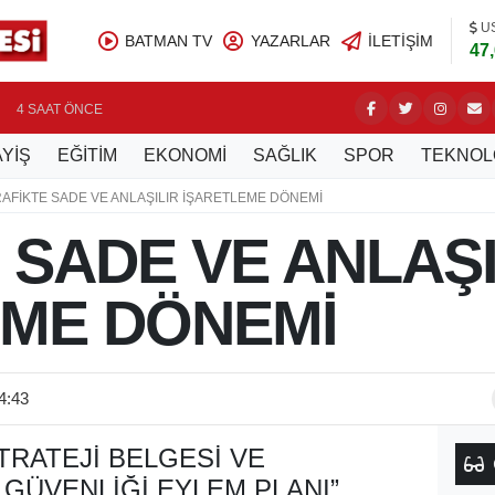
U
BATMAN TV
YAZARLAR
İLETIŞIM
47
ÜRETİCİ
4 SAAT ÖNCE
YİŞ
EĞİTİM
EKONOMİ
SAĞLIK
SPOR
TEKNOL
AFİKTE SADE VE ANLAŞILIR İŞARETLEME DÖNEMİ
 SADE VE ANLAŞI
EME DÖNEMİ
4:43
TRATEJI BELGESI VE
 GÜVENLIĞI EYLEM PLANI”