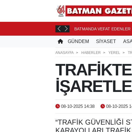
ONASI YOLCUSU
BATMANDA VEFAT EDENLER
3 SAAT ÖNCE
GÜNDEM
SİYASET
ASA
ANASAYFA
HABERLER
YEREL
TR
TRAFİKTE
İŞARETL
08-10-2025 14:38
08-10-2025 1
“TRAFIK GÜVENLIĞI S
KARAYOLLARI TRAFIK