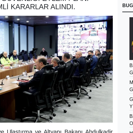
LI KARARLAR ALINDI.
BUG
B
G
M
G
G
Y
B
O
a ve Ulaştırma ve Altyapı Bakanı Abdulkadir