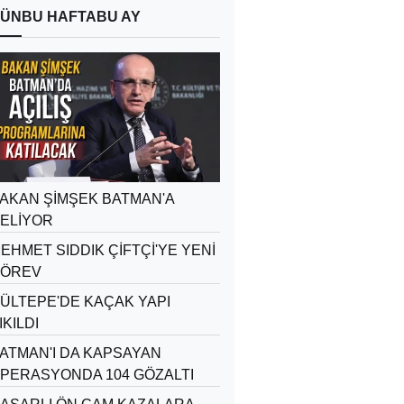
ÜN
BU HAFTA
BU AY
AKAN ŞİMŞEK BATMAN'A
ELİYOR
EHMET SIDDIK ÇİFTÇİ'YE YENİ
ÖREV
ÜLTEPE'DE KAÇAK YAPI
IKILDI
ATMAN'I DA KAPSAYAN
PERASYONDA 104 GÖZALTI