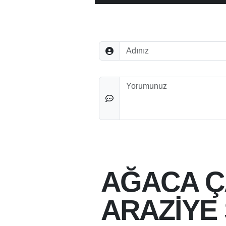
Adınız
Düşünceleriniz
AĞACA Ç
ARAZİYE