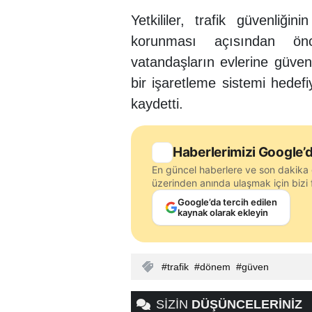
Yetkililer, trafik güvenliği
korunması açısından önc
vatandaşların evlerine güvenl
bir işaretleme sistemi hedef
kaydetti.
Haberlerimizi Google’d
En güncel haberlere ve son dakika 
üzerinden anında ulaşmak için bizi f
Google’da tercih edilen
kaynak olarak ekleyin
trafik
dönem
güven
SİZİN
DÜŞÜNCELERİNİZ