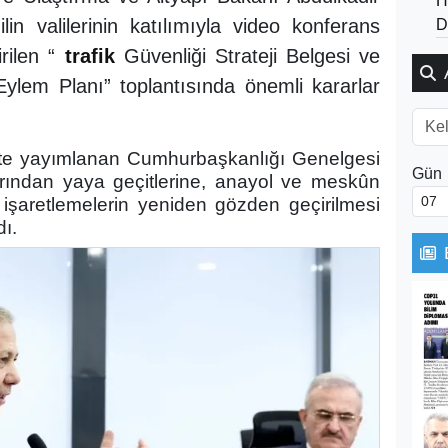
H
lin valilerinin katılımıyla video konferans
D
irilen “
trafik
Güvenliği Strateji Belgesi ve
 Eylem Planı” toplantısında önemli kararlar
’te yayımlanan Cumhurbaşkanlığı Genelgesi
Gün
rlarından yaya geçitlerine, anayol ve meskûn
işaretlemelerin yeniden gözden geçirilmesi
dı.