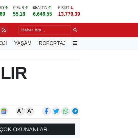
SD
EUR
ALTIN
BİST
,69
55,18
6.646,55
13.779,39
LERE UYGULAMALI "YEŞİL BUDAMA" EĞİTİMİ
4 SAAT ÖNCE
OJİ
YAŞAM
RÖPORTAJ
LIR
+
-
A
A
ÇOK OKUNANLAR