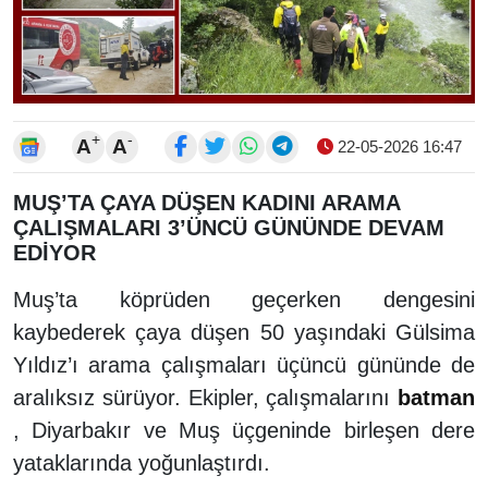
+
-
A
A
22-05-2026 16:47
MUŞ’TA ÇAYA DÜŞEN KADINI ARAMA
ÇALIŞMALARI 3’ÜNCÜ GÜNÜNDE DEVAM
EDİYOR
Muş’ta köprüden geçerken dengesini
kaybederek çaya düşen 50 yaşındaki Gülsima
Yıldız’ı arama çalışmaları üçüncü gününde de
aralıksız sürüyor. Ekipler, çalışmalarını
batman
, Diyarbakır ve Muş üçgeninde birleşen dere
yataklarında yoğunlaştırdı.