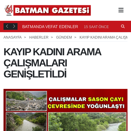
BATMANDA VEFAT EDENLER
Ü
15 SAAT ÖNCE
ANASAYFA
HABERLER
GÜNDEM
KAYIP KADINI ARAMA ÇALIŞMA
KAYIP KADINI ARAMA
ÇALIŞMALARI
GENİŞLETİLDİ