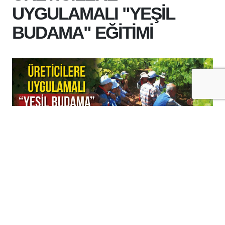
UYGULAMALI "YEŞİL
BUDAMA" EĞİTİMİ
+
-
A
A
07-08-2026 16:17
Batman'ın Gercüş ilçesinde bağcılıkta