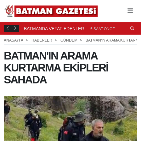
BATMANDA VEFAT EDENLER
Ü
5 SAAT ÖNCE
ANASAYFA
HABERLER
GÜNDEM
BATMAN'IN ARAMA KURTARMA
BATMAN'IN ARAMA
KURTARMA EKİPLERİ
SAHADA