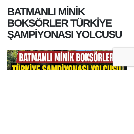
BATMANLI MİNİK
BOKSÖRLER TÜRKİYE
ŞAMPİYONASI YOLCUSU
+
-
A
A
07-08-2026 17:31