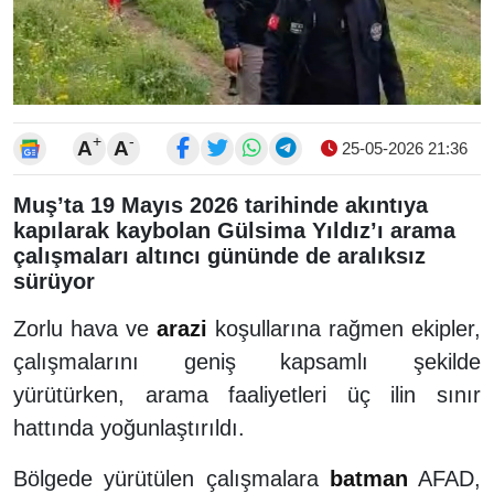
+
-
A
A
25-05-2026 21:36
Muş’ta 19 Mayıs 2026 tarihinde akıntıya
kapılarak kaybolan Gülsima Yıldız’ı arama
çalışmaları altıncı gününde de aralıksız
sürüyor
Zorlu hava ve
arazi
koşullarına rağmen ekipler,
çalışmalarını geniş kapsamlı şekilde
yürütürken, arama faaliyetleri üç ilin sınır
hattında yoğunlaştırıldı.
Bölgede yürütülen çalışmalara
batman
AFAD,