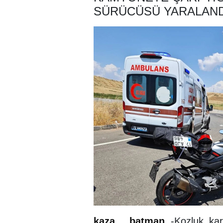
SÜRÜCÜSÜ YARALAND
kaza
,
batman
-Kozluk kar