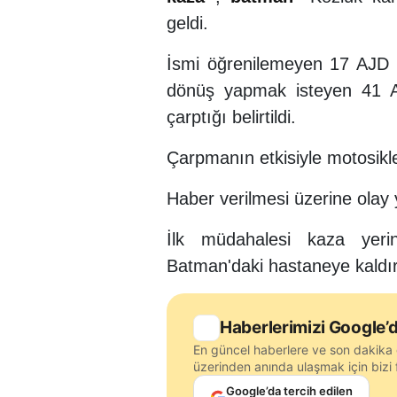
geldi.
İsmi öğrenilemeyen 17 AJD 4
dönüş yapmak isteyen 41 
çarptığı belirtildi.
Çarpmanın etkisiyle motosikl
Haber verilmesi üzerine olay
İlk müdahalesi kaza yeri
Batman'daki hastaneye kaldırı
Haberlerimizi Google’d
En güncel haberlere ve son dakika 
üzerinden anında ulaşmak için bizi f
Google’da tercih edilen