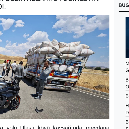
I.
BUG
M
G
B
O
B
H
D
B
a yolu Ulaşlı köyü kavşağında meydana