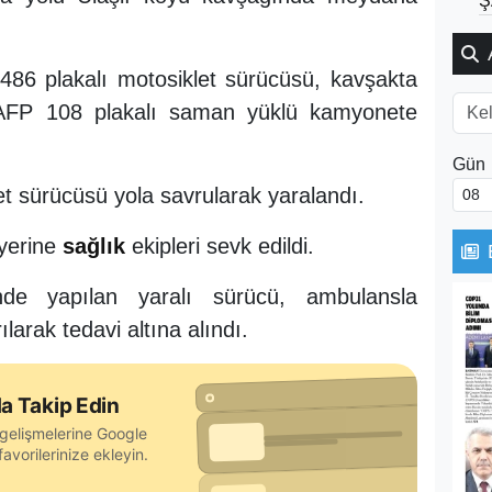
Ş
86 plakalı motosiklet sürücüsü, kavşakta
AFP 108 plakalı saman yüklü kamyonete
Gün
et sürücüsü yola savrularak yaralandı.
 yerine
sağlık
ekipleri sevk edildi.
nde yapılan yaralı sürücü, ambulansla
larak tedavi altına alındı.
a Takip Edin
gelişmelerine Google
avorilerinize ekleyin.