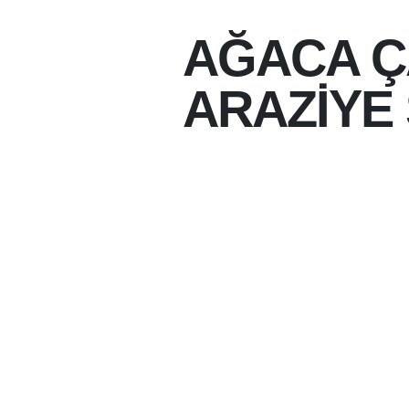
AĞACA Ç
ARAZİYE
07-08-2026 15:19
07-08-2026
BATMAN MERKEZE BA
MEVKIINDE KONTRO
AĞACA ÇARPMASININ
SAVRULDUĞU TRAFIK
YARALANAN OLMADI.