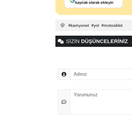
kaynak olarak ekleyin
kamyonet
yol
motosiklet
SİZİN
DÜŞÜNCELERİNİZ
Adınız
Düşünceleriniz