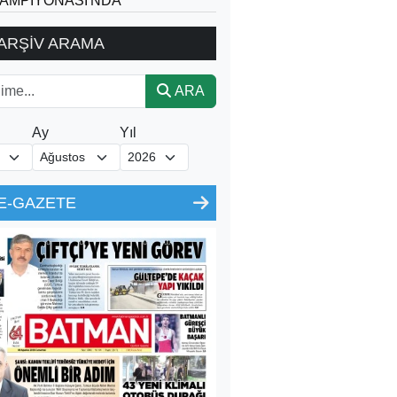
AMPİYONASI'NDA
ARŞİV ARAMA
ARA
Ay
Yıl
E-GAZETE