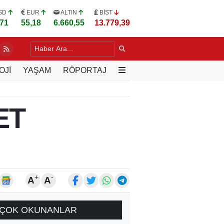
SD
EUR
ALTIN
BİST
,71
55,18
6.660,55
13.779,39
LERE UYGULAMALI "YEŞİL BUDAMA" EĞİTİMİ
18 SAAT ÖNCE
OJİ
YAŞAM
RÖPORTAJ
ET
+
-
A
A
ÇOK OKUNANLAR