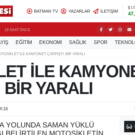
U
BATMAN TV
YAZARLAR
İLETIŞIM
47
ÜRETİCİ
18 SAAT ÖNCE
YİŞ
EĞİTİM
EKONOMİ
SAĞLIK
SPOR
TEKNOL
TOSİKLET İLE KAMYONET ÇARPIŞTI: BİR YARALI
LET İLE KAMYON
 BİR YARALI
4:16
A YOLUNDA SAMAN YÜKLÜ
 BELIRTILEN MOTOSIKLETIN