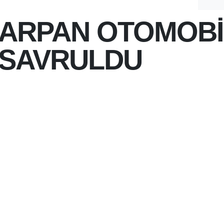
ARPAN OTOMOBİ
 SAVRULDU
 15:22
ĞLI BAYRAKLI KÖYÜ
LDEN ÇIKAN OTOMOBILIN
 ARDINDAN BOŞ ARAZIYE
BUG
 KAZASINDA ŞANS ESERI