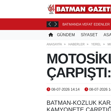
ONASI YOLCUSU
BATMANDA VEFAT EDENLER
17 SAAT ÖNCE
GÜNDEM
SİYASET
ASA
ANASAYFA
HABERLER
YEREL
MO
MOTOSİK
ÇARPIŞTI:
08-07-2026 14:14
08-07-2026 1
BATMAN-KOZLUK KAR
KAMYONETE ÇARPTIĞI