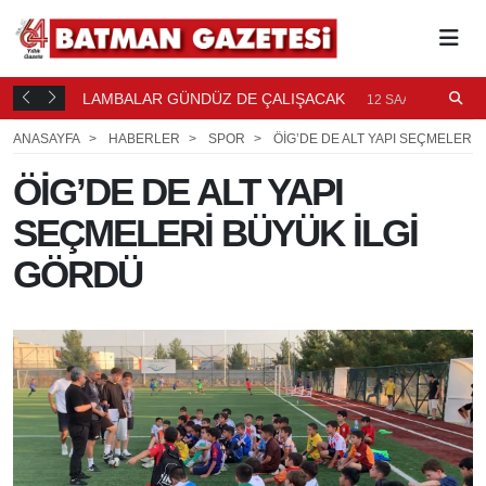
LAMBALAR GÜNDÜZ DE ÇALIŞACAK
P
12 SAAT ÖNCE
P
ANASAYFA
HABERLER
SPOR
ÖİG’DE DE ALT YAPI SEÇMELERİ 
ÖİG’DE DE ALT YAPI
SEÇMELERİ BÜYÜK İLGİ
GÖRDÜ