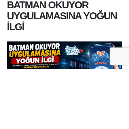
BATMAN OKUYOR
UYGULAMASINA YOĞUN
İLGİ
+
-
A
A
05-08-2026 15:07