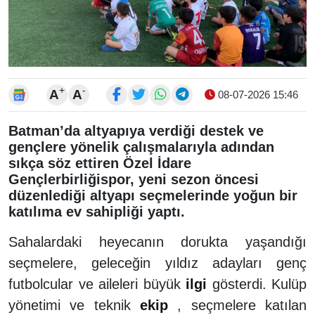
+
-
A
A
08-07-2026 15:46
Batman’da altyapıya verdiği destek ve
gençlere yönelik çalışmalarıyla adından
sıkça söz ettiren Özel İdare
Gençlerbirliğispor, yeni sezon öncesi
düzenlediği altyapı seçmelerinde yoğun bir
katılıma ev sahipliği yaptı.
Sahalardaki heyecanın dorukta yaşandığı
seçmelere, geleceğin yıldız adayları genç
futbolcular ve aileleri büyük
ilgi
gösterdi. Kulüp
yönetimi ve teknik
ekip
, seçmelere katılan