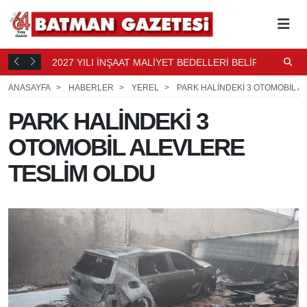
2027 YILI İNŞAAT MALİYET BEDELLERİ BELİRLENDİ
N
6 SAAT
B
7 SAAT ÖNCE
ANASAYFA
HABERLER
YEREL
PARK HALİNDEKİ 3 OTOMOBİL A
PARK HALİNDEKİ 3
OTOMOBİL ALEVLERE
TESLİM OLDU