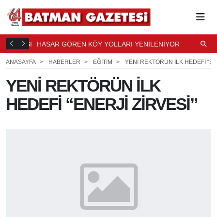
ALIŞMASI
HASAR GÖREN KÖY YOLLARI YENİLENİYOR
S
5 DK.
ÖNCE
ANASAYFA
HABERLER
EĞİTİM
YENİ REKTÖRÜN İLK HEDEFİ “EN
YENİ REKTÖRÜN İLK
HEDEFİ “ENERJİ ZİRVESİ”