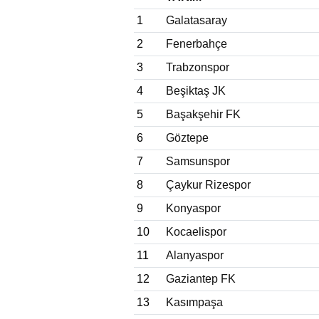
1
Galatasaray
2
Fenerbahçe
3
Trabzonspor
4
Beşiktaş JK
5
Başakşehir FK
6
Göztepe
7
Samsunspor
8
Çaykur Rizespor
9
Konyaspor
10
Kocaelispor
11
Alanyaspor
12
Gaziantep FK
13
Kasımpaşa