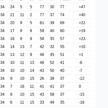
34
24
5
5
77
30
77
+47
34
21
11
2
77
37
74
+40
34
20
9
5
61
39
69
+22
34
17
9
8
59
40
60
+19
34
16
9
9
58
35
57
+23
34
14
13
7
42
32
55
+10
34
13
12
9
46
45
51
+1
34
10
11
13
46
52
41
-6
34
10
10
14
43
50
40
-7
34
9
10
15
26
38
37
-12
34
7
16
11
41
41
37
0
34
9
10
15
43
58
37
-15
34
8
11
15
33
49
35
-16