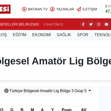
U
BATMAN TV
YAZARLAR
İLETIŞIM
47
BEDELLERİ BELİRLENDİ
NASIROĞ
9 SAAT ÖNCE
YİŞ
EĞİTİM
EKONOMİ
SAĞLIK
SPOR
TEKNOL
lgesel Amatör Lig Bölg
u
Türkiye Bölgesel Amatör Lig Bölge 3 Grup 5
O
G
B
M
A
Y
Puan
AV.