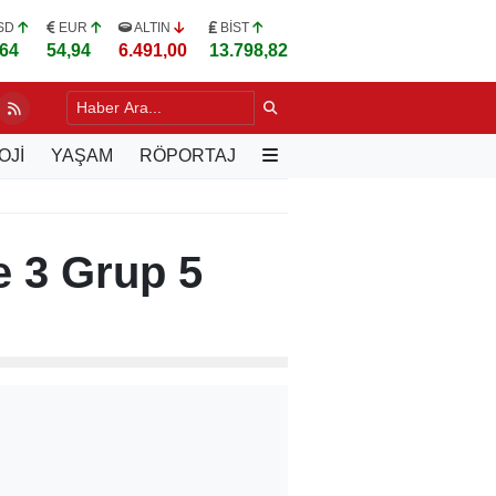
SD
EUR
ALTIN
BİST
,64
54,94
6.491,00
13.798,82
LU, VARŞOVA'DA TÜRK İŞ İNSANLARIYLA BULUŞTU
10 SAAT ÖNCE
OJİ
YAŞAM
RÖPORTAJ
e 3 Grup 5