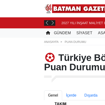
2027 YILI İNŞAAT MALİYET 
T ÖNCE
GÜNDEM
SİYASET
ASA
ANASAYFA
PUAN DURUMU
Türkiye Bö
Puan Durum
Genel
İçerde
Dışarda
TAKIM