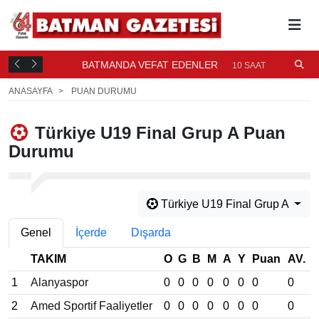
BATMANDA VEFAT EDENLER
10 SAAT ÖNCE
ANASAYFA
PUAN DURUMU
Türkiye U19 Final Grup A Puan
Durumu
Türkiye U19 Final Grup A
Genel
İçerde
Dışarda
TAKIM
O
G
B
M
A
Y
Puan
AV.
1
Alanyaspor
0
0
0
0
0
0
0
0
2
Amed Sportif Faaliyetler
0
0
0
0
0
0
0
0