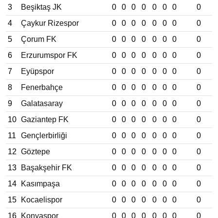
3
Beşiktaş JK
0
0
0
0
0
0
0
0
4
Çaykur Rizespor
0
0
0
0
0
0
0
0
5
Çorum FK
0
0
0
0
0
0
0
0
6
Erzurumspor FK
0
0
0
0
0
0
0
0
7
Eyüpspor
0
0
0
0
0
0
0
0
8
Fenerbahçe
0
0
0
0
0
0
0
0
9
Galatasaray
0
0
0
0
0
0
0
0
10
Gaziantep FK
0
0
0
0
0
0
0
0
11
Gençlerbirliği
0
0
0
0
0
0
0
0
12
Göztepe
0
0
0
0
0
0
0
0
13
Başakşehir FK
0
0
0
0
0
0
0
0
14
Kasımpaşa
0
0
0
0
0
0
0
0
15
Kocaelispor
0
0
0
0
0
0
0
0
16
Konyaspor
0
0
0
0
0
0
0
0