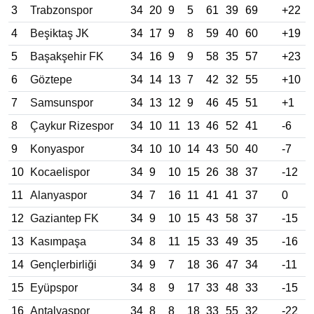
3
Trabzonspor
34
20
9
5
61
39
69
+22
4
Beşiktaş JK
34
17
9
8
59
40
60
+19
5
Başakşehir FK
34
16
9
9
58
35
57
+23
6
Göztepe
34
14
13
7
42
32
55
+10
7
Samsunspor
34
13
12
9
46
45
51
+1
8
Çaykur Rizespor
34
10
11
13
46
52
41
-6
9
Konyaspor
34
10
10
14
43
50
40
-7
10
Kocaelispor
34
9
10
15
26
38
37
-12
11
Alanyaspor
34
7
16
11
41
41
37
0
12
Gaziantep FK
34
9
10
15
43
58
37
-15
13
Kasımpaşa
34
8
11
15
33
49
35
-16
14
Gençlerbirliği
34
9
7
18
36
47
34
-11
15
Eyüpspor
34
8
9
17
33
48
33
-15
16
Antalyaspor
34
8
8
18
33
55
32
-22