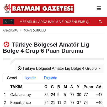
JİSİNE
MEZARLIKLARDA BAKIM VE DÜZENLEME ÇALIŞMASI
H
10 DK. ÖNCE
Ö
ANASAYFA
PUAN DURUMU
Türkiye Bölgesel Amatör Lig
Bölge 4 Grup 6 Puan Durumu
Türkiye Bölgesel Amatör Lig Bölge 4 Grup 6
Genel
İçerde
Dışarda
TAKIM
O
G
B
M
A
Y
Puan
AV.
1
Galatasaray
34
24
5
5
77
30
77
+47
2
Fenerbahçe
34
21
11
2
77
37
74
+40