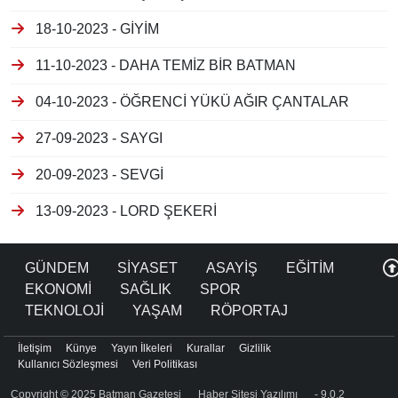
18-10-2023 - GİYİM
11-10-2023 - DAHA TEMİZ BİR BATMAN
04-10-2023 - ÖĞRENCİ YÜKÜ AĞIR ÇANTALAR
27-09-2023 - SAYGI
20-09-2023 - SEVGİ
13-09-2023 - LORD ŞEKERİ
GÜNDEM
SİYASET
ASAYİŞ
EĞİTİM
EKONOMİ
SAĞLIK
SPOR
TEKNOLOJİ
YAŞAM
RÖPORTAJ
İletişim
Künye
Yayın İlkeleri
Kurallar
Gizlilik
Kullanıcı Sözleşmesi
Veri Politikası
Copyright © 2025 Batman Gazetesi
Haber Sitesi Yazılımı
- 9.0.2