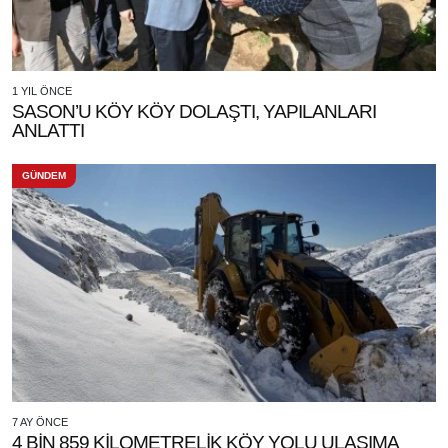
1 YIL ÖNCE
SASON’U KÖY KÖY DOLAŞTI, YAPILANLARI
ANLATTI
GÜNDEM
7 AY ÖNCE
4 BİN 859 KİLOMETRELİK KÖY YOLU ULAŞIMA