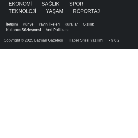
EKONOMİ
SAĞLIK
SPOR
TEKNOLOJİ
YAŞAM
RÖPORTAJ
İletişim
Künye
Yayın İlkeleri
Kurallar
Gizlilik
Kullanıcı Sözleşmesi
Veri Politikası
Copyright © 2025 Batman Gazetesi
Haber Sitesi Yazılımı
- 9.0.2