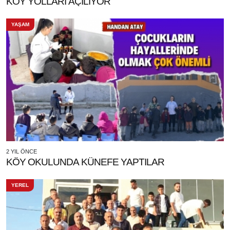
KÖY YOLLARI AÇILIYOR
YAŞAM
2 YIL ÖNCE
KÖY OKULUNDA KÜNEFE YAPTILAR
YEREL