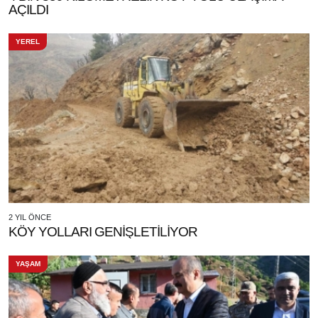
AÇILDI
YEREL
2 YIL ÖNCE
KÖY YOLLARI GENİŞLETİLİYOR
YAŞAM