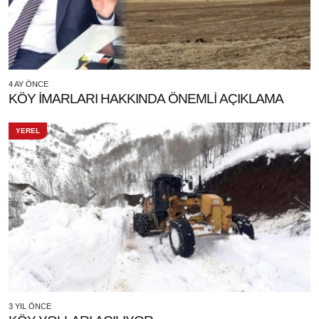
4 AY ÖNCE
KÖY İMARLARI HAKKINDA ÖNEMLİ AÇIKLAMA
YEREL
3 YIL ÖNCE