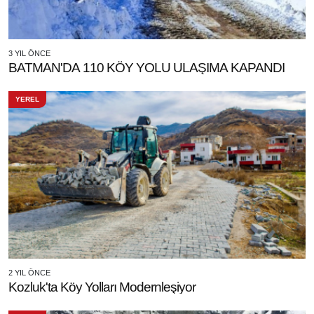
3 YIL ÖNCE
BATMAN'DA 110 KÖY YOLU ULAŞIMA KAPANDI
YEREL
2 YIL ÖNCE
Kozluk'ta Köy Yolları Modernleşiyor