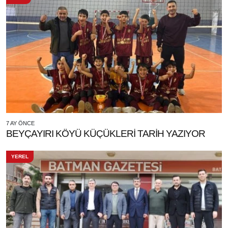
7 AY ÖNCE
BEYÇAYIRI KÖYÜ KÜÇÜKLERİ TARİH YAZIYOR
YEREL