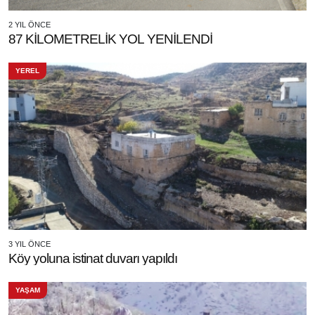
2 YIL ÖNCE
87 KİLOMETRELİK YOL YENİLENDİ
YEREL
3 YIL ÖNCE
Köy yoluna istinat duvarı yapıldı
YAŞAM