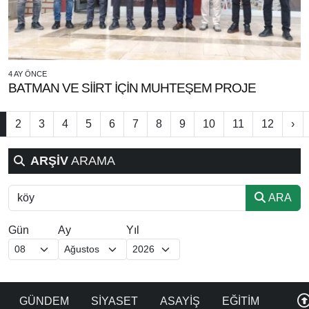
4 AY ÖNCE
BATMAN VE SİİRT İÇİN MUHTEŞEM PROJE
2
3
4
5
6
7
8
9
10
11
12
›
ARŞİV
ARAMA
ARA
Gün
Ay
Yıl
GÜNDEM
SİYASET
ASAYİŞ
EĞİTİM