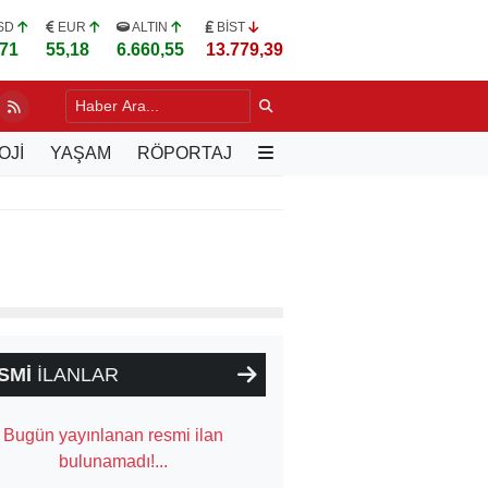
SD
EUR
ALTIN
BİST
,71
55,18
6.660,55
13.779,39
DA YILLARIN SORUNU DEĞİŞİYOR
3 SAAT ÖNCE
OJİ
YAŞAM
RÖPORTAJ
SMİ
İLANLAR
Bugün yayınlanan resmi ilan
bulunamadı!...