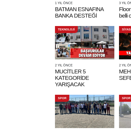
1 YIL ÖNCE
3 YIL 
BATMAN ESNAFINA
Floor 
BANKA DESTEĞİ
belli 
TEKNOLOJİ
SİYAS
2 YIL ÖNCE
2 YIL 
MUCİTLER 5
MEH
KATEGORİDE
SEF
YARIŞACAK
SPOR
SPOR