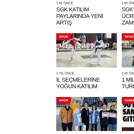
7 AY ÖNCE
1 AY Ö
SGK KATILIM
SGK
PAYLARINDA YENİ
ÜCR
ARTIŞ
ZAM
SPOR
SPOR
1 YIL ÖNCE
2 AY Ö
İL SEÇMELERİNE
1 Mİ
YOĞUN KATILIM
TUR
SPOR
GÜND