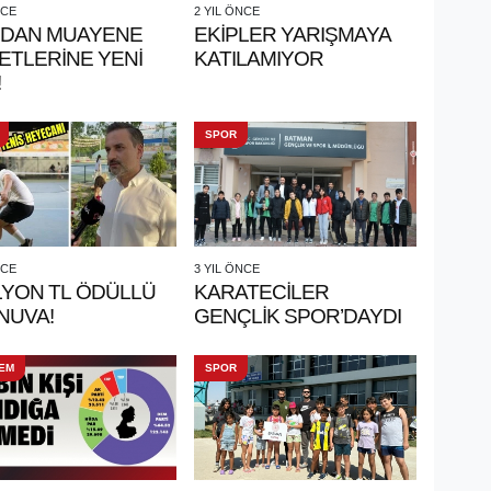
NCE
2 YIL ÖNCE
'DAN MUAYENE
EKİPLER YARIŞMAYA
ETLERİNE YENİ
KATILAMIYOR
!
SPOR
NCE
3 YIL ÖNCE
LYON TL ÖDÜLLÜ
KARATECİLER
NUVA!
GENÇLİK SPOR’DAYDI
EM
SPOR