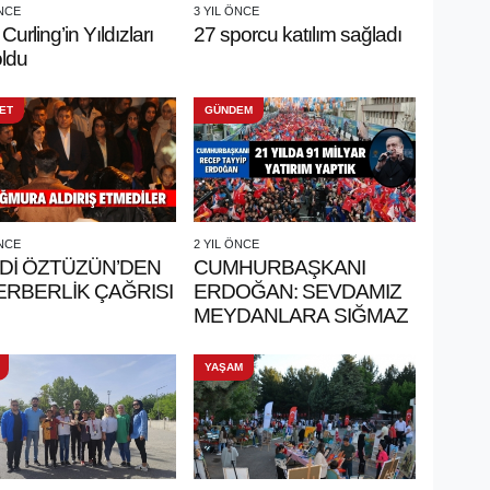
ÖNCE
3 YIL ÖNCE
Curling’in Yıldızları
27 sporcu katılım sağladı
oldu
ET
GÜNDEM
ÖNCE
2 YIL ÖNCE
Dİ ÖZTÜZÜN’DEN
CUMHURBAŞKANI
ERBERLİK ÇAĞRISI
ERDOĞAN: SEVDAMIZ
MEYDANLARA SIĞMAZ
YAŞAM