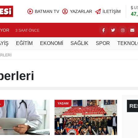
U
BATMAN TV
YAZARLAR
İLETIŞIM
47
UYOR
BATMAN’
3 SAAT ÖNCE
YİŞ
EĞİTİM
EKONOMİ
SAĞLIK
SPOR
TEKNOL
ERLERI
erleri
L
YAŞAM
RE