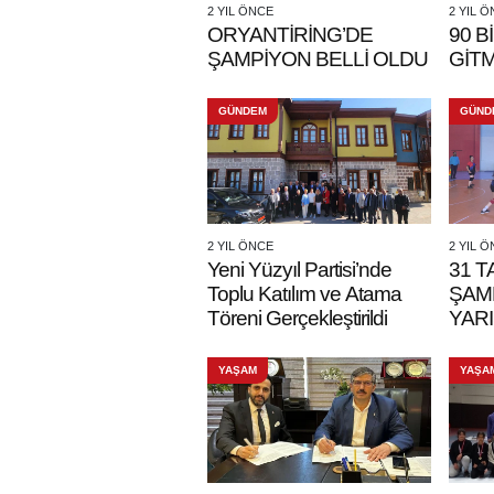
2 YIL ÖNCE
2 YIL 
ORYANTİRİNG’DE
90 B
ŞAMPİYON BELLİ OLDU
GİT
GÜNDEM
GÜND
2 YIL ÖNCE
2 YIL 
Yeni Yüzyıl Partisi’nde
31 TA
Toplu Katılım ve Atama
ŞAM
Töreni Gerçekleştirildi
YAR
YAŞAM
YAŞA