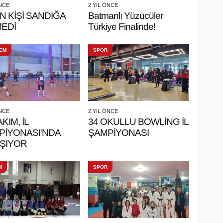
ÖNCE
2 YIL ÖNCE
İN KİŞİ SANDIĞA
Batmanlı Yüzücüler
MEDİ
Türkiye Finalinde!
EM
SPOR
ÖNCE
2 YIL ÖNCE
KIM, İL
34 OKULLU BOWLİNG İL
PİYONASI'NDA
ŞAMPİYONASI
IŞIYOR
M
SPOR