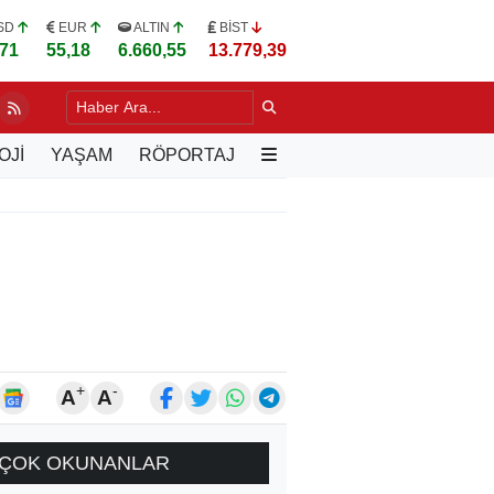
SD
EUR
ALTIN
BİST
,71
55,18
6.660,55
13.779,39
DA YILLARIN SORUNU DEĞİŞİYOR
2 SAAT ÖNCE
OJİ
YAŞAM
RÖPORTAJ
+
-
A
A
ÇOK OKUNANLAR