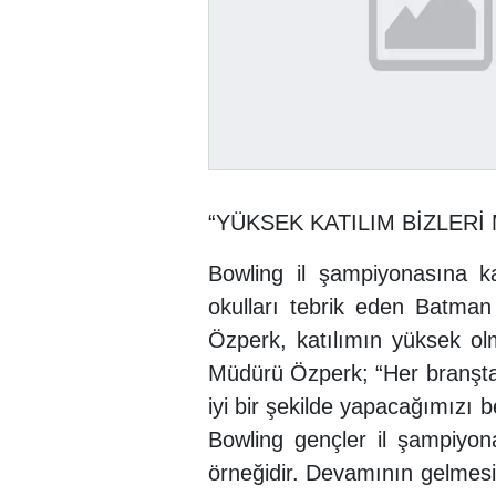
“YÜKSEK KATILI
Bowling il şampiyonasına k
okulları tebrik eden Batma
Özperk, katılımın yüksek olma
Müdürü Özperk; “Her branşta 
iyi bir şekilde yapacağımızı b
Bowling gençler il şampiyo
örneğidir. Devamının gelmes