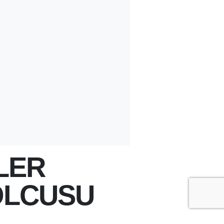
LER
OLCUSU