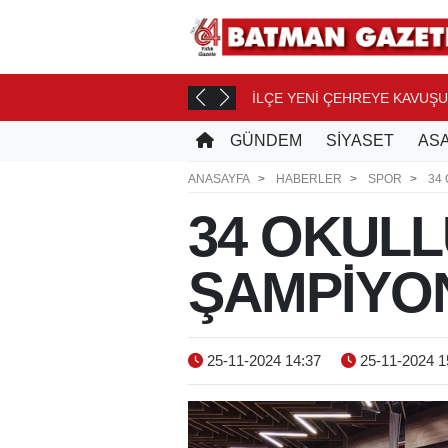
İLÇE YENİ ÇEHREYE KAVUŞ
 SAAT ÖNCE
GÜNDEM
SİYASET
ASA
ANASAYFA
HABERLER
SPOR
34
34 OKULL
ŞAMPİYO
25-11-2024 14:37
25-11-2024 1