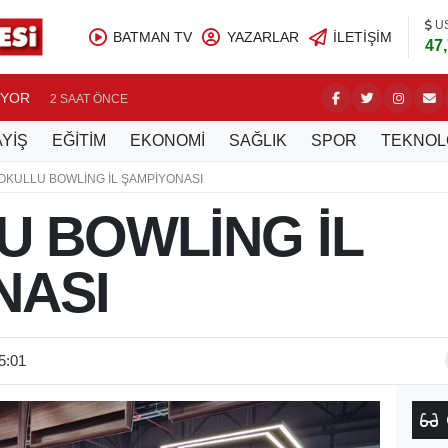
U
BATMAN TV
YAZARLAR
İLETIŞIM
47
UYOR
BATMAN’
2 SAAT ÖNCE
YİŞ
EĞİTİM
EKONOMİ
SAĞLIK
SPOR
TEKNOL
 OKULLU BOWLİNG İL ŞAMPİYONASI
U BOWLİNG İL
NASI
5:01