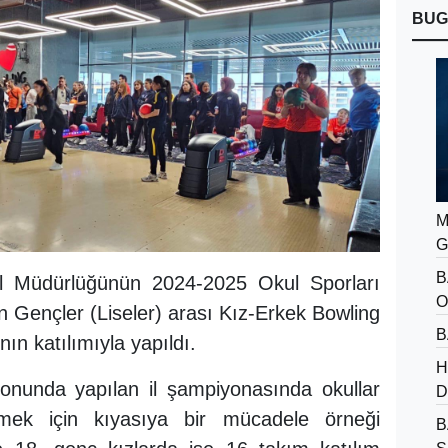
BUG
M
G
B
l Müdürlüğünün 2024-2025 Okul Sporları
O
n Gençler (Liseler) arası Kız-Erkek Bowling
B
ın katılımıyla yapıldı.
H
onunda yapılan il şampiyonasında okullar
D
rmek için kıyasıya bir mücadele örneği
B