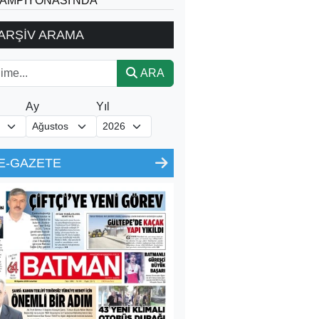
AMPİYONASI'NDA
ARŞİV ARAMA
ARA
Ay
Yıl
E-GAZETE