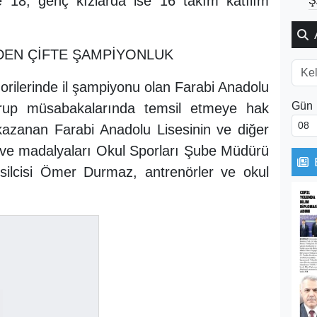
de 18, genç kızlarda ise 16 takım katılım
Ş
DEN ÇİFTE ŞAMPİYONLUK
orilerinde il şampiyonu olan Farabi Anadolu
Gün
 grup müsabakalarında temsil etmeye hak
kazanan Farabi Anadolu Lisesinin ve diğer
 ve madalyaları Okul Sporları Şube Müdürü
silcisi Ömer Durmaz, antrenörler ve okul