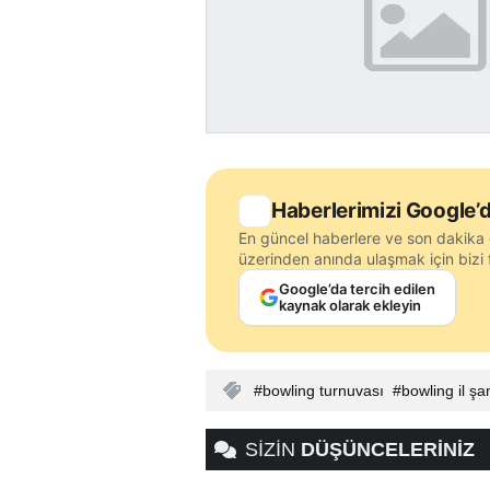
Haberlerimizi Google’d
En güncel haberlere ve son dakika 
üzerinden anında ulaşmak için bizi f
Google’da tercih edilen
kaynak olarak ekleyin
bowling turnuvası
bowling il ş
SİZİN
DÜŞÜNCELERİNİZ