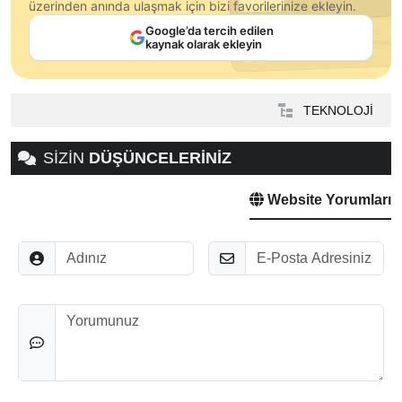
üzerinden anında ulaşmak için bizi favorilerinize ekleyin.
Google’da tercih edilen
kaynak olarak ekleyin
TEKNOLOJİ
SİZİN
DÜŞÜNCELERİNİZ
Website Yorumları
Adınız
E-Posta
Düşünceleriniz