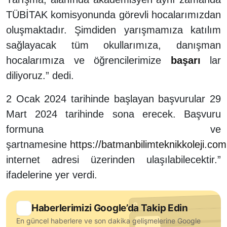
TÜBİTAK komisyonunda görevli hocalarımızdan
oluşmaktadır. Şimdiden yarışmamıza katılım
sağlayacak tüm okullarımıza, danışman
hocalarımıza ve öğrencilerimize
başarı
lar
diliyoruz.” dedi.
2 Ocak 2024 tarihinde başlayan başvurular 29
Mart 2024 tarihinde sona erecek. Başvuru
formuna ve
şartnamesine
https://batmanbilimteknikkoleji.com
internet adresi üzerinden ulaşılabilecektir.”
ifadelerine yer verdi.
Haberlerimizi Google’da Takip Edin
En güncel haberlere ve son dakika gelişmelerine Google