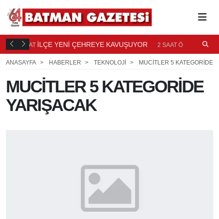
TI
İLÇE YENİ ÇEHREYE KAVUŞUYOR
B
2 SAAT
2 SAAT ÖNCE
Ö
ANASAYFA
HABERLER
TEKNOLOJİ
MUCİTLER 5 KATEGORİDE 
MUCİTLER 5 KATEGORİDE
YARIŞACAK