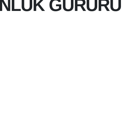
NLUK GURURU
 11:33
RECE ELDE EDEN 60+
VE MADALYALARINI TESLIM
BUG
B
G
M