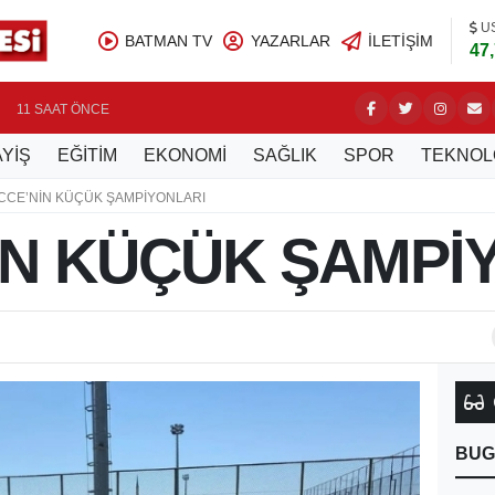
U
BATMAN TV
YAZARLAR
İLETIŞIM
47
ÜRETİCİ
11 SAAT ÖNCE
YİŞ
EĞİTİM
EKONOMİ
SAĞLIK
SPOR
TEKNOL
CCE’NİN KÜÇÜK ŞAMPİYONLARI
İN KÜÇÜK ŞAMPİ
BUG