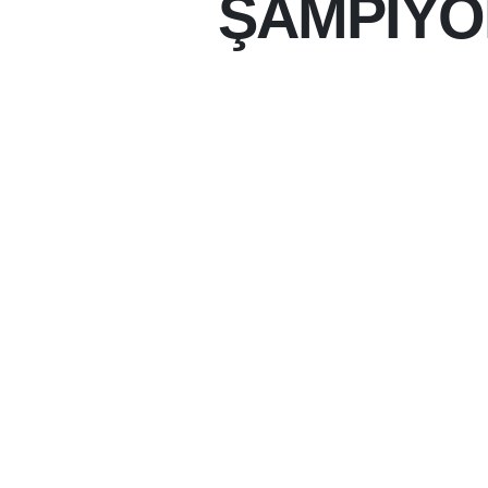
ŞAMPİYO
26-06-2026 11:31
26-06-2026
ŞAMPIYONLUK VE DE
ÖĞRENCILER, KUPA 
ALDI.