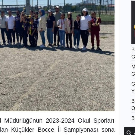
B
G
M
G
G
Y
B
O
B
l Müdürlüğünün 2023-2024 Okul Sporları
alan Küçükler Bocce İl Şampiyonası sona