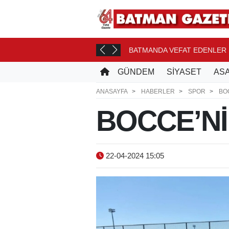
ONASI YOLCUSU
BATMANDA VEFAT EDENLER
10 SAAT ÖNCE
GÜNDEM
SİYASET
ASA
ANASAYFA
HABERLER
SPOR
BO
BOCCE’N
22-04-2024 15:05