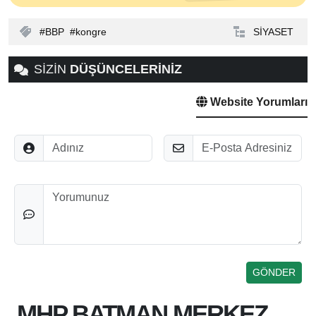
BBP
kongre
SİYASET
SİZİN
DÜŞÜNCELERİNİZ
Website Yorumları
Adınız
E-Posta
Düşünceleriniz
MHP BATMAN MERKEZ