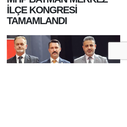
İLÇE KONGRESİ
TAMAMLANDI
+
-
A
A
01-08-2026 20:29
MHP BATMAN MERKEZ İLÇE