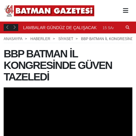
LAMBALAR GÜNDÜZ DE ÇALIŞACAK
P
15 SAAT ÖNCE
P
ANASAYFA
HABERLER
SİYASET
BBP BATMAN İL KONGRESİNDE
BBP BATMAN İL
KONGRESİNDE GÜVEN
TAZELEDİ