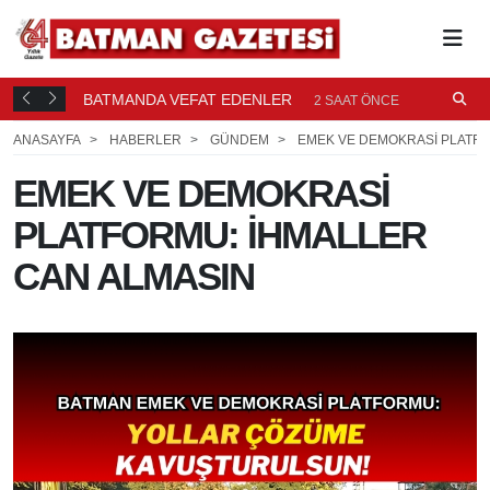
ÜRETİCİLERE UYGULAMALI "YEŞİL BUDAMA" EĞİTİMİ
D
E
T
2 SAAT ÖNCE
ANASAYFA
HABERLER
GÜNDEM
EMEK VE DEMOKRASİ PLATFO
EMEK VE DEMOKRASİ
PLATFORMU: İHMALLER
CAN ALMASIN