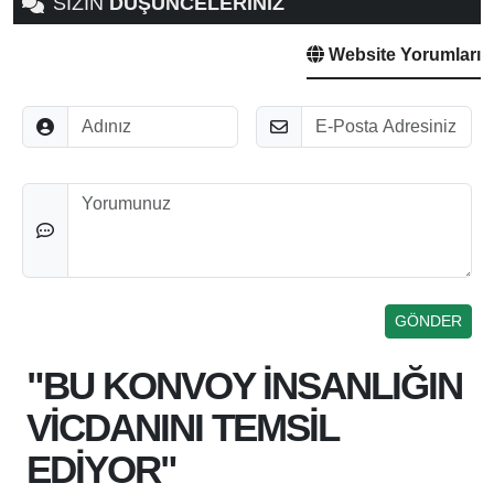
SİZİN
DÜŞÜNCELERİNİZ
Website Yorumları
Adınız
E-Posta
Düşünceleriniz
"BU KONVOY İNSANLIĞIN
VİCDANINI TEMSİL
EDİYOR"