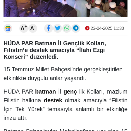
+
-
A
A
23-04-2025 11:39
HÜDA PAR Batman İl Gençlik Kolları,
Filistin’e destek amacıyla “İlahi Ezgi
Konseri” düzenledi.
15 Temmuz Millet Bahçesi’nde gerçekleştirilen
etkinlikte duygulu anlar yaşandı.
HÜDA PAR
batman
İl
genç
lik Kolları, mazlum
Filistin halkına
destek
olmak amacıyla “Filistin
İçin Tek Yürek” temasıyla anlamlı bir etkinliğe
imza attı.