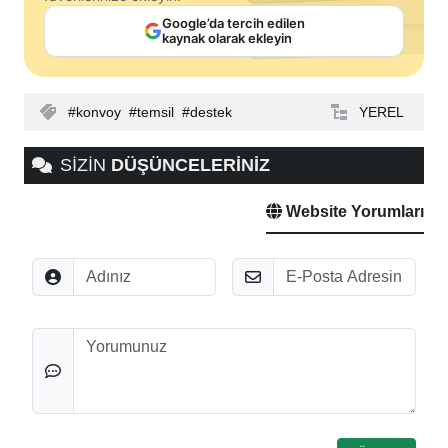
Google’da tercih edilen
kaynak olarak ekleyin
konvoy
temsil
destek
YEREL
SİZİN
DÜŞÜNCELERİNİZ
Website Yorumları
Adınız
E-Posta
Düşünceleriniz