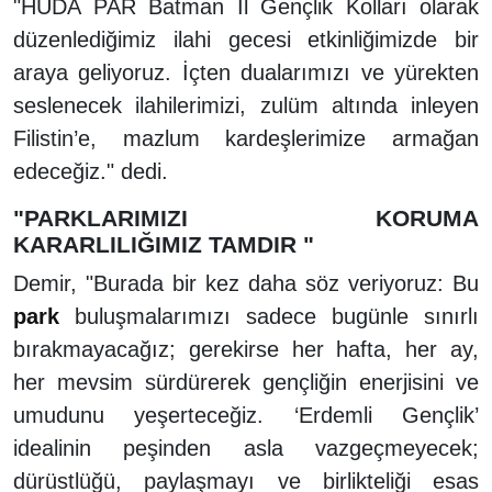
"HÜDA PAR Batman İl Gençlik Kolları olarak
düzenlediğimiz ilahi gecesi etkinliğimizde bir
araya geliyoruz. İçten dualarımızı ve yürekten
seslenecek ilahilerimizi, zulüm altında inleyen
Filistin’e, mazlum kardeşlerimize armağan
edeceğiz." dedi.
"PARKLARIMIZI KORUMA
KARARLILIĞIMIZ TAMDIR "
Demir, "Burada bir kez daha söz veriyoruz: Bu
park
buluşmalarımızı sadece bugünle sınırlı
bırakmayacağız; gerekirse her hafta, her ay,
her mevsim sürdürerek gençliğin enerjisini ve
umudunu yeşerteceğiz. ‘Erdemli Gençlik’
idealinin peşinden asla vazgeçmeyecek;
dürüstlüğü, paylaşmayı ve birlikteliği esas