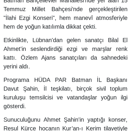
Batman Bahçelievler Mahallesi'nde yer alan 15
Temmuz Millet Bahçesi’nde gerçekleştirilen
"İlahi Ezgi Konseri", hem manevî atmosferiyle
hem de yoğun katılımla dikkat çekti.
Etkinlikte, Lübnan'dan gelen sanatçı Bilal El
Ahmet'in seslendirdiği ezgi ve marşlar renk
kattı. Özlem Ajans sanatçıları da sahnedeki
yerini aldı.
Programa HÜDA PAR Batman İL Başkanı
Davut Şahin, İl teşkilatı, birçok sivil toplum
kuruluşu temsilcisi ve vatandaşlar yoğun ilgi
gösterdi.
Sunuculuğunu Ahmet Şahin'in yaptığı konser,
Resul Kürce hocanın Kur’an-ı Kerim tilavetiyle