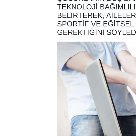
TEKNOLOJI BAĞIMLILI
BELIRTEREK, AILELE
SPORTIF VE EĞITSEL
GEREKTIĞINI SÖYLED