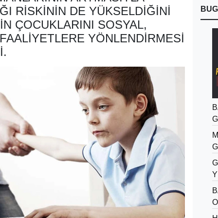
ĞI RISKININ DE YÜKSELDIĞINI
BUG
RIN ÇOCUKLARINI SOSYAL,
 FAALIYETLERE YÖNLENDIRMESI
I.
B
G
M
G
G
Y
B
O