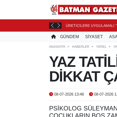
ÜRETİCİLERE UYGULAMALI "
GÜNDEM
SİYASET
ASA
ANASAYFA
HABERLER
YEREL
YA
YAZ TATİ
DİKKAT Ç
08-07-2026 13:48
08-07-2026 1
PSIKOLOG SÜLEYMAN 
ÇOCUKLARIN BOŞ ZA