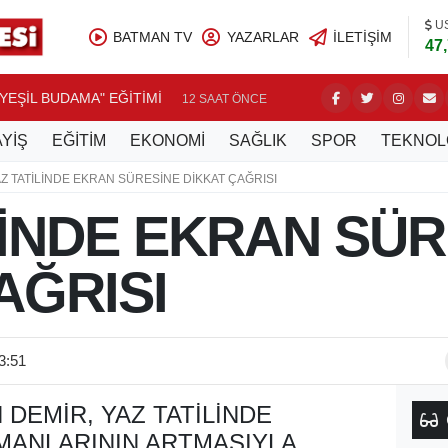
U
BATMAN TV
YAZARLAR
İLETIŞIM
47
YEŞİL BUDAMA" EĞİTİMİ
DİM'DEN
12 SAAT ÖNCE
YİŞ
EĞİTİM
EKONOMİ
SAĞLIK
SPOR
TEKNOL
Z TATİLİNDE EKRAN SÜRESİNE DİKKAT ÇAĞRISI
LİNDE EKRAN SÜ
AĞRISI
3:51
DEMIR, YAZ TATILINDE
MANLARININ ARTMASIYLA