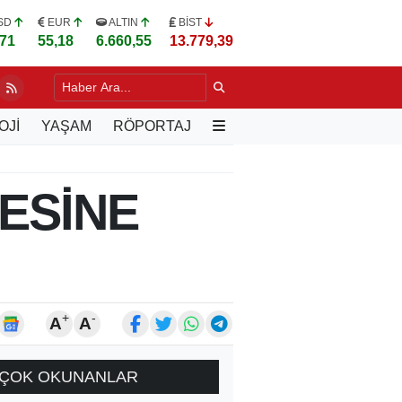
SD
EUR
ALTIN
BİST
,71
55,18
6.660,55
13.779,39
 BAKAN GÜRLEK'E GAZETECİLİK YASASI TASLAĞI
12 SAAT ÖNCE
OJİ
YAŞAM
RÖPORTAJ
RESİNE
+
-
A
A
ÇOK OKUNANLAR