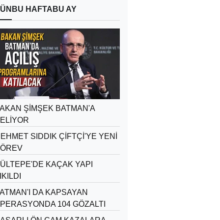
ÜN
BU HAFTA
BU AY
AKAN ŞİMŞEK BATMAN'A
ELİYOR
EHMET SIDDIK ÇİFTÇİ'YE YENİ
ÖREV
ÜLTEPE'DE KAÇAK YAPI
IKILDI
ATMAN'I DA KAPSAYAN
PERASYONDA 104 GÖZALTI