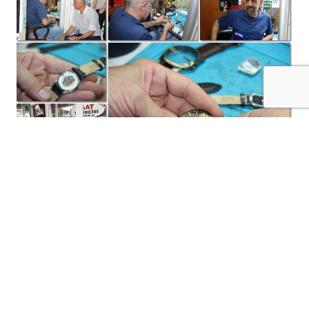
+
-
A
A
21-07-2026 10:37
Batman'da yaklaşık 31 yıldır saat
tamirciliği yapan Şahin Omaç, üniversite
eğitimini yarıda bırakarak severek
başladığı mesleğini büyük bir tutkuyla
sürdürdüğünü söyledi.
Saat tamirini "ölmüş bir bedene yeniden can