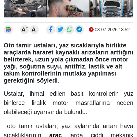
+
-
A
A
08-07-2026 13:52
Oto tamir ustaları, yaz sıcaklarıyla birlikte
araçlarda hararet kaynaklı arızaların arttığını
belirterek, uzun yola çıkmadan önce motor
yağı, soğutma suyu, antifriz, lastik ve alt
takım kontrollerinin mutlaka yapılması
gerektiğini söyledi.
Ustalar, ihmal edilen basit kontrollerin yüz
binlerce liralık motor masraflarına neden
olabileceği uyarısında bulundu.
oto tamir ustaları, yaz aylarında artan hava
sıcaklıklarının
araç
larda ciddi mekanik