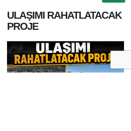
ULAŞIMI RAHATLATACAK
PROJE
+
-
A
A
06-08-2026 14:27