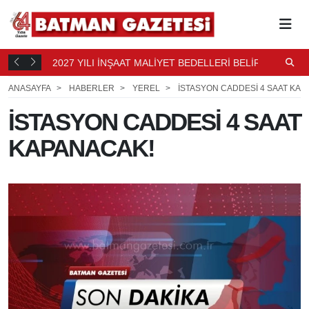
2027 YILI İNŞAAT MALİYET BEDELLERİ BELİRLENDİ
N
9 SAAT
B
10 SAAT ÖNCE
ANASAYFA
HABERLER
YEREL
İSTASYON CADDESİ 4 SAAT KAP
İSTASYON CADDESİ 4 SAAT
KAPANACAK!