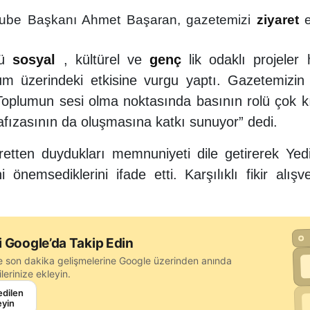
be Başkanı Ahmet Başaran, gazetemizi
ziyaret
e
ğü
sosyal
, kültürel ve
genç
lik odaklı projeler
um üzerindeki etkisine vurgu yaptı. Gazetemizin 
 “Toplumun sesi olma noktasında basını
n rolü çok k
 hafızasının da oluşmasına katkı sunuyor” dedi.
aretten duydukları memnuniyeti dile getirerek Yedi
ni önemsediklerini ifade etti. Karşılıklı fikir alış
i Google’da Takip Edin
e son dakika gelişmelerine Google üzerinden anında
lerinize ekleyin.
edilen
eyin