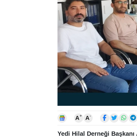
+
-
A
A
Yedi Hilal Derneği Başkanı