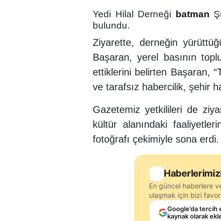
Yedi Hilal Derneği
batman
Şu
bulundu.
Ziyarette, derneğin yürüttü
Başaran, yerel basının topl
ettiklerini belirten Başaran,
ve tarafsız habercilik, şehir
Gazetemiz yetkilileri de ziy
kültür alanındaki faaliyetleri
fotoğrafı çekimiyle sona erdi.
Haberlerimiz
En güncel haberlere v
ulaşmak için bizi favori
Google’da tercih 
kaynak olarak ekl