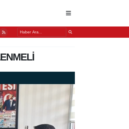
LERE UYGULAMALI "YEŞİL BUDAMA" EĞİTİMİ
18 SAAT ÖNCE
ENMELİ