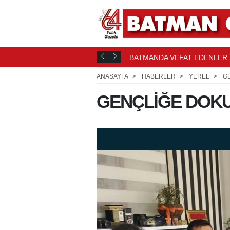
ONASI YOLCUSU
BATMANDA VEFAT EDENLER
17 SAAT ÖNCE
ANASAYFA
HABERLER
YEREL
G
GENÇLİĞE DOK