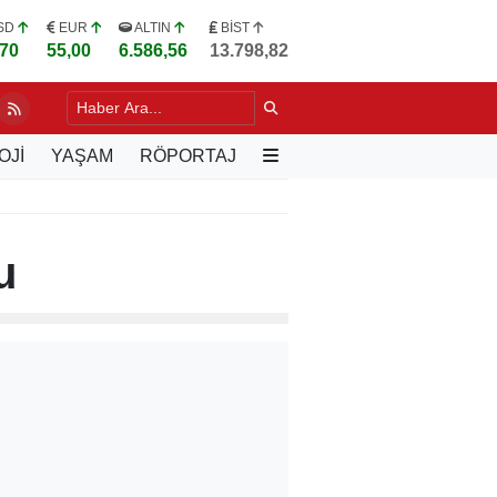
SD
EUR
ALTIN
BİST
,70
55,00
6.586,56
13.798,82
SİYASETİNDE DİYALOG TEMASI
18 SAAT ÖNCE
OJİ
YAŞAM
RÖPORTAJ
u