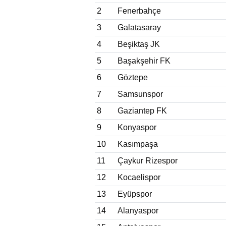
2
Fenerbahçe
3
Galatasaray
4
Beşiktaş JK
5
Başakşehir FK
6
Göztepe
7
Samsunspor
8
Gaziantep FK
9
Konyaspor
10
Kasımpaşa
11
Çaykur Rizespor
12
Kocaelispor
13
Eyüpspor
14
Alanyaspor