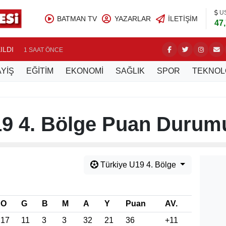
U
BATMAN TV
YAZARLAR
İLETIŞIM
47
ILDI
BATMAN 
1 SAAT ÖNCE
YİŞ
EĞİTİM
EKONOMİ
SAĞLIK
SPOR
TEKNOL
19 4. Bölge Puan Durum
Türkiye U19 4. Bölge
O
G
B
M
A
Y
Puan
AV.
17
11
3
3
32
21
36
+11