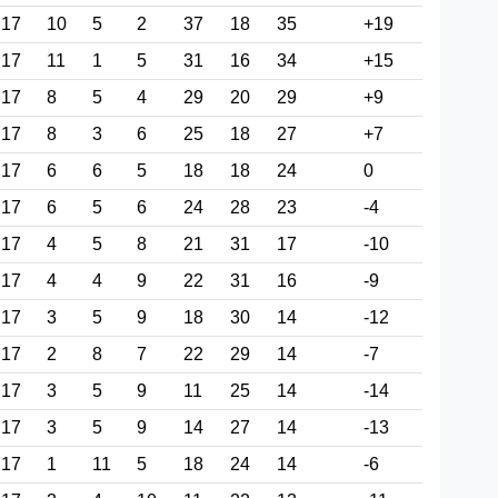
17
10
5
2
37
18
35
+19
17
11
1
5
31
16
34
+15
17
8
5
4
29
20
29
+9
17
8
3
6
25
18
27
+7
17
6
6
5
18
18
24
0
17
6
5
6
24
28
23
-4
17
4
5
8
21
31
17
-10
17
4
4
9
22
31
16
-9
17
3
5
9
18
30
14
-12
17
2
8
7
22
29
14
-7
17
3
5
9
11
25
14
-14
17
3
5
9
14
27
14
-13
17
1
11
5
18
24
14
-6