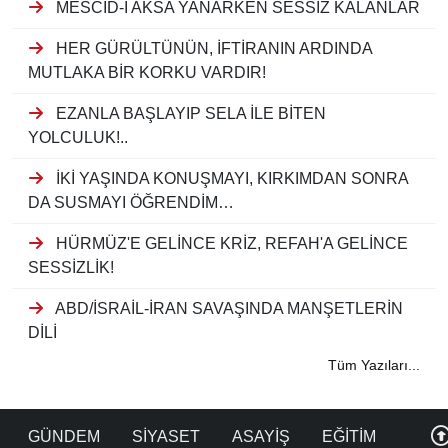
MESCİD-İ AKSA YANARKEN SESSİZ KALANLAR
HER GÜRÜLTÜNÜN, İFTİRANIN ARDINDA
MUTLAKA BİR KORKU VARDIR!
EZANLA BAŞLAYIP SELA İLE BİTEN
YOLCULUK!..
İKİ YAŞINDA KONUŞMAYI, KIRKIMDAN SONRA
DA SUSMAYI ÖĞRENDİM…
HÜRMÜZ'E GELİNCE KRİZ, REFAH'A GELİNCE
SESSİZLİK!
ABD/İSRAİL-İRAN SAVAŞINDA MANŞETLERİN
DİLİ
Tüm Yazıları...
GÜNDEM
SİYASET
ASAYİŞ
EĞİTİM