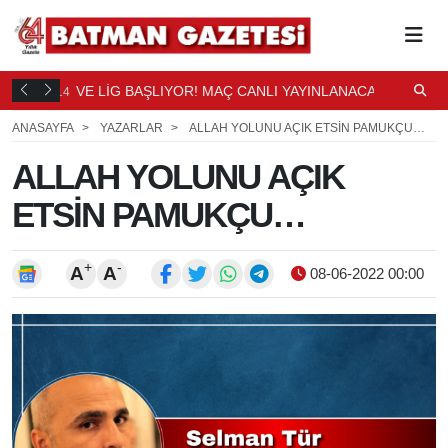
DÜŞTÜ
VE LİG BAŞLIYOR! MAÇ CANLI YAYINLANACAK
S
14
15
SAAT ÖNCE
S
ANASAYFA
YAZARLAR
ALLAH YOLUNU AÇIK ETSİN PAMUKÇU…
ALLAH YOLUNU AÇIK
ETSİN PAMUKÇU…
+
-
A
A
08-06-2022 00:00