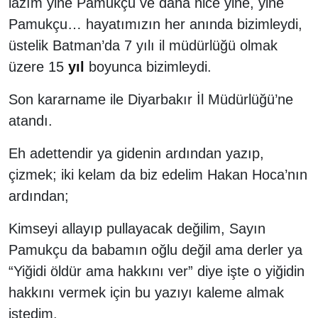
lazım yine Pamukçu ve daha nice yine, yine
Pamukçu… hayatımızın her anında bizimleydi,
üstelik Batman’da 7 yılı il müdürlüğü olmak
üzere 15
yıl
boyunca bizimleydi.
Son kararname ile Diyarbakır İl Müdürlüğü’ne
atandı.
Eh adettendir ya gidenin ardından yazıp,
çizmek; iki kelam da biz edelim Hakan Hoca’nın
ardından;
Kimseyi allayıp pullayacak değilim, Sayın
Pamukçu da babamın oğlu değil ama derler ya
“Yiğidi öldür ama hakkını ver” diye işte o yiğidin
hakkını vermek için bu yazıyı kaleme almak
istedim.