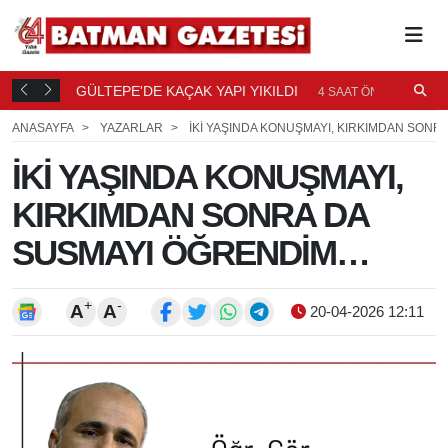
GÜLTEPE'DE KAÇAK YAPI YIKILDI
B
AAT ÖNCE
4 SAAT ÖNCE
Ö
ANASAYFA
YAZARLAR
İKİ YAŞINDA KONUŞMAYI, KIRKIMDAN SON
İKİ YAŞINDA KONUŞMAYI,
KIRKIMDAN SONRA DA
SUSMAYI ÖĞRENDİM…
+
-
A
A
20-04-2026 12:11