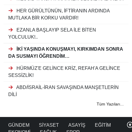
HER GÜRÜLTÜNÜN, İFTİRANIN ARDINDA
MUTLAKA BİR KORKU VARDIR!
EZANLA BAŞLAYIP SELA İLE BİTEN
YOLCULUK!..
İKİ YAŞINDA KONUŞMAYI, KIRKIMDAN SONRA
DA SUSMAYI ÖĞRENDİM…
HÜRMÜZ'E GELİNCE KRİZ, REFAH'A GELİNCE
SESSİZLİK!
ABD/İSRAİL-İRAN SAVAŞINDA MANŞETLERİN
DİLİ
Tüm Yazıları...
GÜNDEM
SİYASET
ASAYİŞ
EĞİTİM