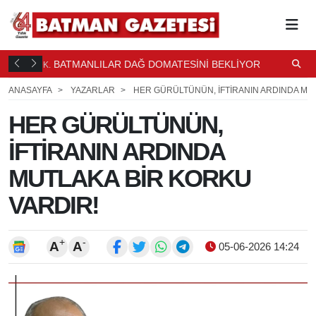
YOR
BATMANLILAR DAĞ DOMATESİNİ BEKLİYOR
B
2 DK.
50 DK.
ÖNCE
ANASAYFA
YAZARLAR
HER GÜRÜLTÜNÜN, İFTİRANIN ARDINDA MUT
HER GÜRÜLTÜNÜN,
İFTİRANIN ARDINDA
MUTLAKA BİR KORKU
VARDIR!
+
-
A
A
05-06-2026 14:24