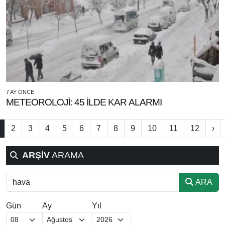
7 AY ÖNCE
METEOROLOJİ: 45 İLDE KAR ALARMI
2
3
4
5
6
7
8
9
10
11
12
›
ARŞİV
ARAMA
ARA
Gün
Ay
Yıl