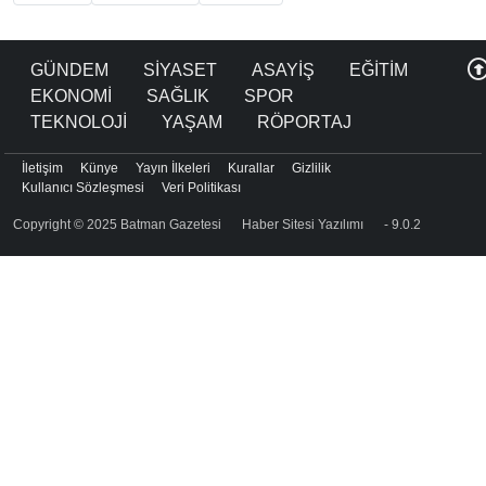
GÜNDEM
SİYASET
ASAYİŞ
EĞİTİM
EKONOMİ
SAĞLIK
SPOR
TEKNOLOJİ
YAŞAM
RÖPORTAJ
İletişim
Künye
Yayın İlkeleri
Kurallar
Gizlilik
Kullanıcı Sözleşmesi
Veri Politikası
Copyright © 2025 Batman Gazetesi
Haber Sitesi Yazılımı
- 9.0.2