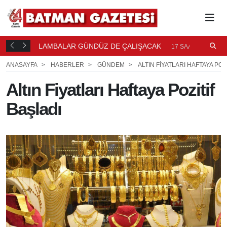
LAMBALAR GÜNDÜZ DE ÇALIŞACAK
P
17 SAAT ÖNCE
P
ANASAYFA
HABERLER
GÜNDEM
ALTIN FIYATLARI HAFTAYA POZ
Altın Fiyatları Haftaya Pozitif
Başladı