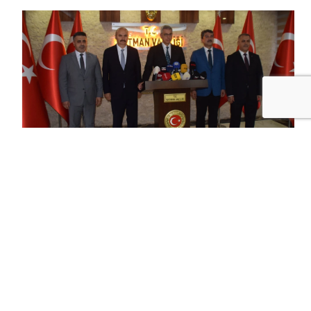
+
-
A
A
30-07-2026 22:34
BATMAN'IN SAĞLIK ALTYAPISI DAHA DA
GÜÇLENECEK
sağlık
Bakanı Prof. Dr. Kemal
memişoğlu
,
batman
'da yapımı süren 500 yataklı devlet