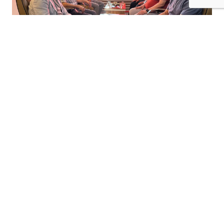
+
-
A
A
06-08-2026 17:19
Saadet Partisi Batman İl Başkanı Mehmet
Fırat ve yönetim kurulu üyeleri, siyasi
partilere yönelik ziyaret programı
kapsamında Milliyetçi Hareket Partisi
(MHP) Batman Merkez İlçe Başkanlığı'nı
ziyaret etti.
MHP
batman
Merkez İlçe Başkanı Ramazan
Toy tarafından karşılanan Saadet Partisi