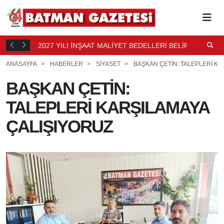
2027 YILI İNŞAAT MALİYET BEDELLERİ BELİRLENDİ
N
17 SAAT
B
18 SAAT ÖNCE
ANASAYFA
HABERLER
SİYASET
BAŞKAN ÇETİN: TALEPLERİ KA
BAŞKAN ÇETİN:
TALEPLERİ KARŞILAMAYA
ÇALIŞIYORUZ