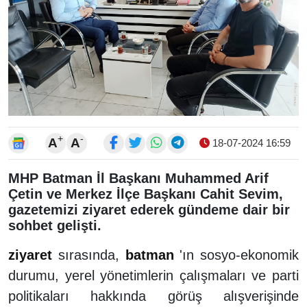
+
-
A
A
18-07-2024 16:59
MHP Batman İl Başkanı Muhammed Arif
Çetin ve Merkez İlçe Başkanı Cahit Sevim,
gazetemizi ziyaret ederek gündeme dair bir
sohbet gelişti.
ziyaret
sırasında,
batman
'ın sosyo-ekonomik
durumu, yerel yönetimlerin çalışmaları ve parti
politikaları hakkında görüş alışverişinde