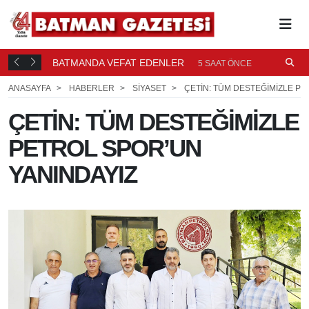
BATMANDA VEFAT EDENLER
Ü
5 SAAT ÖNCE
ANASAYFA
HABERLER
SİYASET
ÇETİN: TÜM DESTEĞİMİZLE PE
ÇETİN: TÜM DESTEĞİMİZLE
PETROL SPOR’UN
YANINDAYIZ