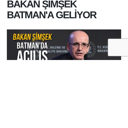
BAKAN ŞİMŞEK
BATMAN'A GELİYOR
+
-
A
A
07-08-2026 10:04
BAKAN ŞİMŞEK BATMAN'DA AÇILIŞ
PROGRAMLARINA KATILACAK