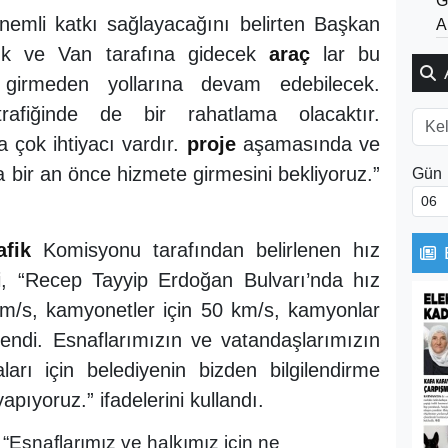
G
önemli katkı sağlayacağını belirten Başkan
A
zluk ve Van tarafına gidecek
araç
lar bu
 girmeden yollarına devam edebilecek.
rafiğinde de bir rahatlama olacaktır.
 çok ihtiyacı vardır.
proje
aşamasında ve
a bir an önce hizmete girmesini bekliyoruz.”
Gün
afik
Komisyonu tarafından belirlenen hız
çi, “Recep Tayyip Erdoğan Bulvarı’nda hız
0 km/s, kamyonetler için 50 km/s, kamyonlar
rlendi. Esnaflarımızın ve vatandaşlarımızın
ı için belediyenin bizden bilgilendirme
apıyoruz.” ifadelerini kullandı.
 “Esnaflarımız ve halkımız için ne