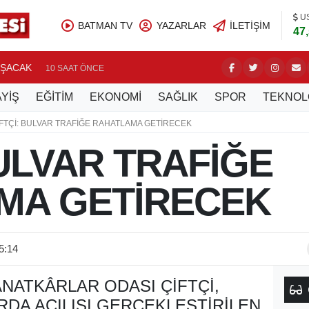
U
BATMAN TV
YAZARLAR
İLETIŞIM
47
IŞACAK
PETROLS
10 SAAT ÖNCE
YİŞ
EĞİTİM
EKONOMİ
SAĞLIK
SPOR
TEKNOL
FTÇİ: BULVAR TRAFİĞE RAHATLAMA GETİRECEK
BULVAR TRAFİĞE
MA GETİRECEK
5:14
NATKÂRLAR ODASI ÇIFTÇI,
RDA AÇILIŞI GERÇEKLEŞTIRILEN