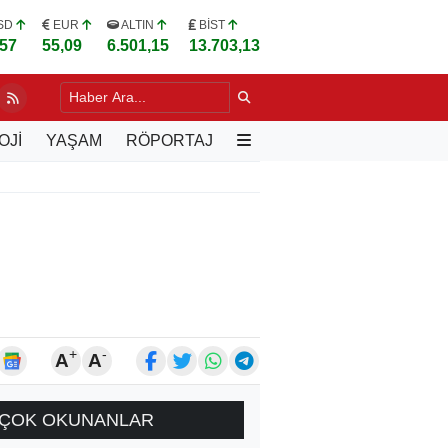
SD
EUR
ALTIN
BİST
,57
55,09
6.501,15
13.703,13
POR'DAN TARAFTARA KOMBİNE VE PASSOLİG ÇAĞRISI
11 SAAT 
OJİ
YAŞAM
RÖPORTAJ
+
-
A
A
ÇOK OKUNANLAR