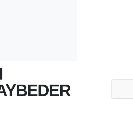
I
KAYBEDER
+
-
A
A
ÇOK OKUNANLAR