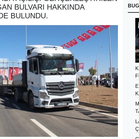
AN BULVARI HAKKINDA
BUG
DE BULUNDU.
K
F
E
K
M
T
L
Ç