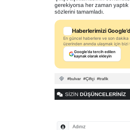
gerekiyorsa her zaman yaptık
sözlerini tamamladı.
Haberlerimizi Google’d
En güncel haberlere ve son dakika 
üzerinden anında ulaşmak için bizi f
Google’da tercih edilen
kaynak olarak ekleyin
bulvar
Çiftçi
trafik
SİZİN
DÜŞÜNCELERİNİZ
Adınız