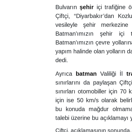
Bulvarın
şehir
içi trafiğine 
Çiftçi, “Diyarbakır’dan Ko
vesileyle şehir merkezine
Batman’ımızın şehir içi t
Batman’ımızın çevre yollarına
yapım halinde olan yolların d
dedi.
Ayrıca
batman
Valiliği İl
tr
sınırlarını da paylaşan Çift
sınırları otomobiller için 7
için ise 50 km/s olarak beli
bu konuda mağdur olmamalar
talebi üzerine bu açıklamayı y
Çiftçi, açıklamasının sonunda,