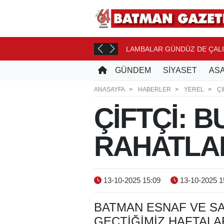
MELERİNE...
LAMBALAR GÜNDÜZ DE ÇAL
10 SAAT ÖNCE
GÜNDEM
SİYASET
ASA
ANASAYFA
HABERLER
YEREL
Çİ
ÇİFTÇİ: 
RAHATLA
13-10-2025 15:09
13-10-2025 1
BATMAN ESNAF VE SA
GEÇTIĞIMIZ HAFTALA