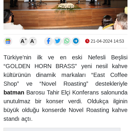
+
-
A
A
21-04-2024 14:53
Türkiye’nin ilk ve en eski Nefesli Beşlisi
“GOLDEN HORN BRASS” yeni nesil kahve
kültürünün dinamik markaları “East Coffee
Shop” ve “Novel Roasting” destekleriyle
batman
Barosu Tahir Elçi Konferans salonunda
unutulmaz bir konser verdi. Oldukça ilginin
büyük olduğu konserde Novel Roasting kahve
standı açtı.