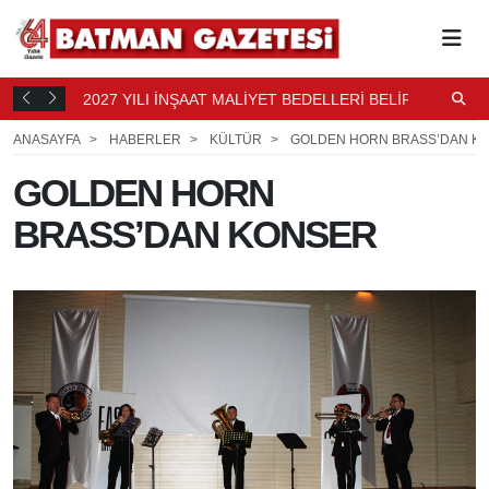
2027 YILI İNŞAAT MALİYET BEDELLERİ BELİRLENDİ
N
9 SAAT
B
10 SAAT ÖNCE
ANASAYFA
HABERLER
KÜLTÜR
GOLDEN HORN BRASS’DAN K
GOLDEN HORN
BRASS’DAN KONSER