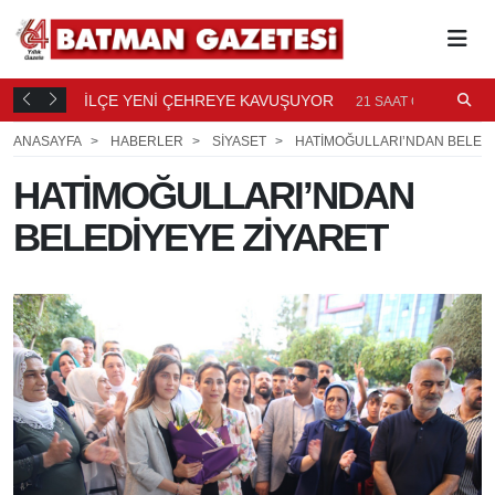
TI
İLÇE YENİ ÇEHREYE KAVUŞUYOR
B
21
21 SAAT ÖNCE
Ö
ANASAYFA
HABERLER
SİYASET
HATİMOĞULLARI’NDAN BELEDİ
HATİMOĞULLARI’NDAN
BELEDİYEYE ZİYARET