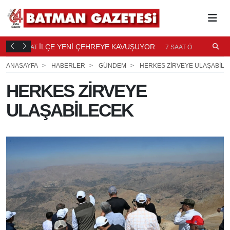
TI
İLÇE YENİ ÇEHREYE KAVUŞUYOR
B
7 SAAT
7 SAAT ÖNCE
Ö
ANASAYFA
HABERLER
GÜNDEM
HERKES ZİRVEYE ULAŞABİLE
HERKES ZİRVEYE
ULAŞABİLECEK