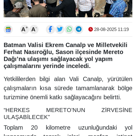
+
-
A
A
28-08-2025 11:19
Batman Valisi Ekrem Canalp ve Milletvekili
Ferhat Nasıroğlu, Sason ilçesinde Mereto
Dağı’na ulaşımı sağlayacak yol yapım
çalışmalarını yerinde inceledi.
Yetkililerden bilgi alan Vali Canalp, yürütülen
çalışmaların kısa sürede tamamlanarak bölge
turizmine önemli katkı sağlayacağını belirtti.
“HERKES MERETO’NUN ZİRVESİNE
ULAŞABİLECEK”
Toplam 20 kilometre uzunluğundaki yol