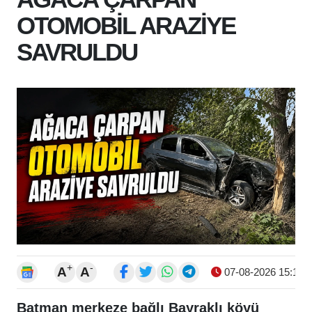
OTOMOBİL ARAZİYE
SAVRULDU
+
-
A
A
07-08-2026 15:19
Batman merkeze bağlı Bayraklı köyü