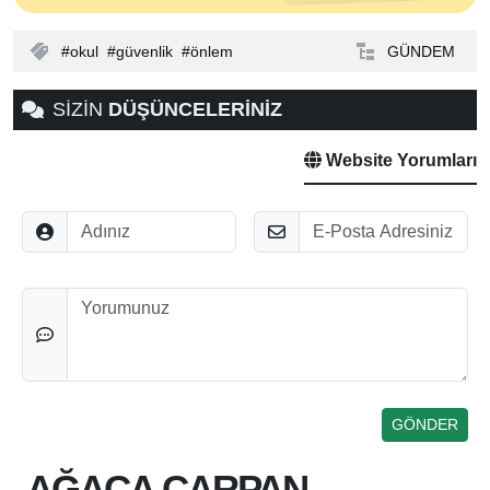
okul
güvenlik
önlem
GÜNDEM
SİZİN
DÜŞÜNCELERİNİZ
Website Yorumları
Adınız
E-Posta
Düşünceleriniz
AĞACA ÇARPAN