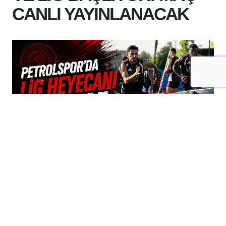
CANLI YAYINLANACAK
+
-
A
A
09-08-2026 14:37
Batman Petrolspor, sezonun ilk maçında
Pendikspor deplasmanında