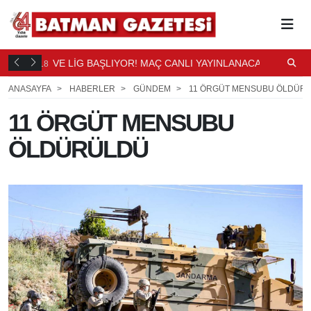
DÜŞTÜ
VE LİG BAŞLIYOR! MAÇ CANLI YAYINLANACAK
S
18
18
SAAT ÖNCE
S
ANASAYFA
HABERLER
GÜNDEM
11 ÖRGÜT MENSUBU ÖLDÜR
11 ÖRGÜT MENSUBU
ÖLDÜRÜLDÜ