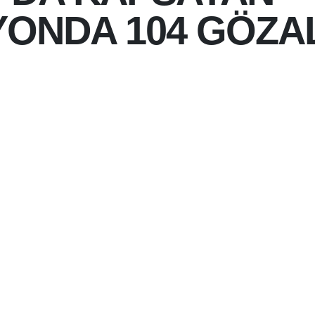
ONDA 104 GÖZAL
 14:20
ARINDA BULUNDUĞU 30 ILDE,
ÜNE YÖNELIK EŞ ZAMANLI
ENLENDI.
BUG
2
B