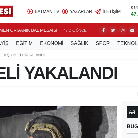
U
BATMAN TV
YAZARLAR
İLETIŞIM
47
EN ORGANİK BAL MESAİSİ
AĞACA Ç
47 DK. ÖNCE
YİŞ
EĞİTİM
EKONOMİ
SAĞLIK
SPOR
TEKNOL
110 ŞÜPHELİ YAKALANDI
ELİ YAKALANDI
BUG