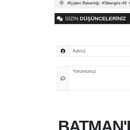
İçişleri Bakanlığı
Sibergöz-49
SİZİN
DÜŞÜNCELERİNİZ
Adınız
Düşünceleriniz
BATMAN'