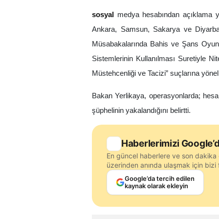
sosyal
medya hesabından açıklama ya
Ankara, Samsun, Sakarya ve Diyarbak
Müsabakalarında Bahis ve Şans Oyunl
Sistemlerinin Kullanılması Suretiyle Nite
Müstehcenliği ve Tacizi” suçlarına yöne
Bakan Yerlikaya, operasyonlarda; hesa
şüphelinin yakalandığını belirtti.
Haberlerimizi Google’d
En güncel haberlere ve son dakika 
üzerinden anında ulaşmak için bizi f
Google’da tercih edilen
kaynak olarak ekleyin