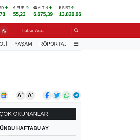
SD
EUR
ALTIN
BİST
,70
55,23
6.675,39
13.826,06
ARPAN OTOMOBİL ARAZİYE SAVRULDU
50 DK. ÖNCE
OJİ
YAŞAM
RÖPORTAJ
+
-
A
A
ÇOK OKUNANLAR
ÜN
BU HAFTA
BU AY