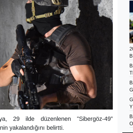
2
B
B
T
B
G
G
Y
B
kaya, 29 ilde düzenlenen "Sibergöz-49”
O
n yakalandığını belirtti.