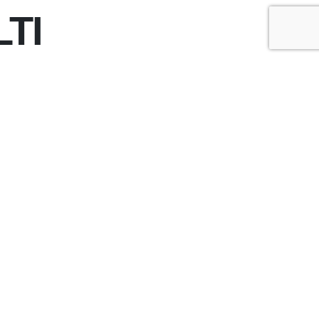
TI
+
-
A
A
ÇOK OKUNANLAR
ÜN
BU HAFTA
BU AY
027 YILI İNŞAAT MALİYET
EDELLERİ BELİRLENDİ