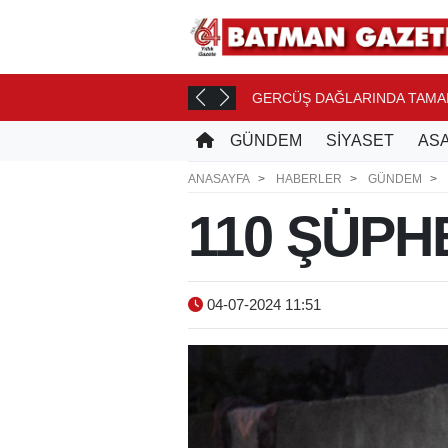
 TASLAĞI
GERCÜŞ DAĞLARINDA TAMAM
10 DK. ÖNCE
GÜNDEM
SİYASET
ASA
ANASAYFA
HABERLER
GÜNDEM
110 ŞÜPH
04-07-2024 11:51