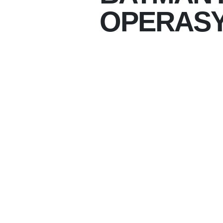
OPERASY
07-08-2026 14:09
07-08-2026
BATMAN'IN DA ARAL
DEAŞ TERÖR ÖRGÜT
OPERASYONLAR DÜZ