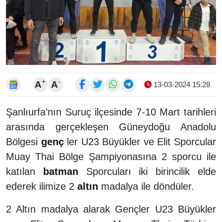
+
-
A
A
13-03-2024 15:28
Şanlıurfa’nın Suruç ilçesinde 7-10 Mart tarihleri
arasında gerçekleşen Güneydoğu Anadolu
Bölgesi
genç
ler U23 Büyükler ve Elit Sporcular
Muay Thai Bölge Şampiyonasına 2 sporcu ile
katılan
batman
Sporcuları iki birincilik elde
ederek ilimize 2
altın
madalya ile döndüler.
2 Altın madalya alarak Gençler U23 Büyükler