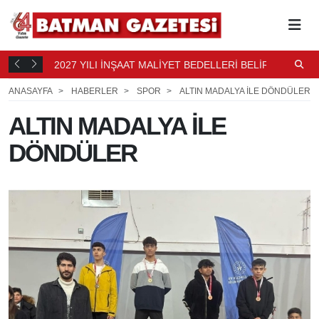
2027 YILI İNŞAAT MALİYET BEDELLERİ BELİRLENDİ
N
12 SAAT
B
13 SAAT ÖNCE
ANASAYFA
HABERLER
SPOR
ALTIN MADALYA İLE DÖNDÜLER
ALTIN MADALYA İLE
DÖNDÜLER