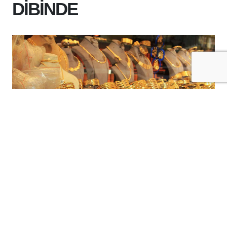
DİBİNDE
+
-
A
A
25-06-2026 10:31
Küresel piyasalarda altın ve gümüş
fiyatları sert düşüş yaşadı.