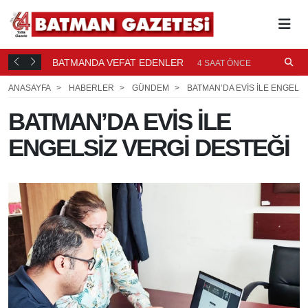
BATMANDA VEFAT EDENLER
Ü
4 SAAT ÖNCE
ANASAYFA
HABERLER
GÜNDEM
BATMAN’DA EVİS İLE ENGELSİ
BATMAN’DA EVİS İLE
ENGELSİZ VERGİ DESTEĞİ