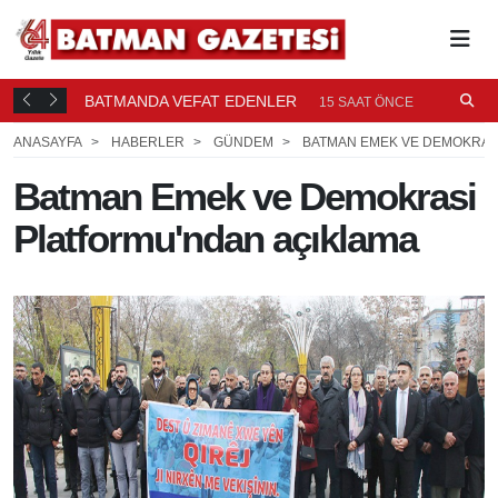
BATMANDA VEFAT EDENLER
Ü
15 SAAT ÖNCE
ANASAYFA
HABERLER
GÜNDEM
BATMAN EMEK VE DEMOKRAS
Batman Emek ve Demokrasi
Platformu'ndan açıklama