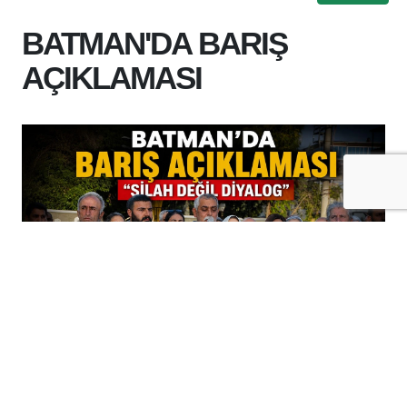
BATMAN'DA BARIŞ
AÇIKLAMASI
+
-
A
A
06-08-2026 11:09