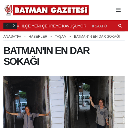
TI
İLÇE YENİ ÇEHREYE KAVUŞUYOR
B
8 SAAT
8 SAAT ÖNCE
Ö
ANASAYFA
HABERLER
YAŞAM
BATMAN'IN EN DAR SOKAĞI
BATMAN'IN EN DAR
SOKAĞI