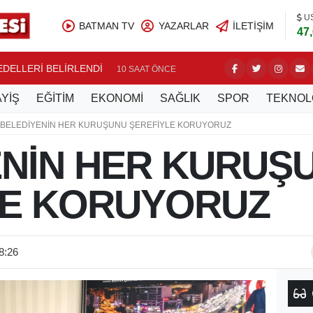
U
BATMAN TV
YAZARLAR
İLETIŞIM
47
BEDELLERİ BELİRLENDİ
NASIROĞ
10 SAAT ÖNCE
YİŞ
EĞİTİM
EKONOMİ
SAĞLIK
SPOR
TEKNOL
BELEDİYENİN HER KURUŞUNU ŞEREFİYLE KORUYORUZ
ENİN HER KURUŞ
LE KORUYORUZ
8:26