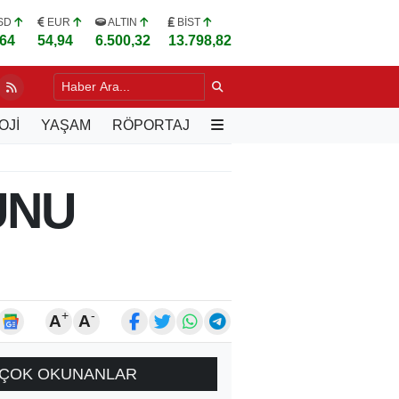
SD
EUR
ALTIN
BİST
,64
54,94
6.500,32
13.798,82
LU, VARŞOVA'DA TÜRK İŞ İNSANLARIYLA BULUŞTU
12 SAAT ÖNCE
OJİ
YAŞAM
RÖPORTAJ
UNU
+
-
A
A
ÇOK OKUNANLAR