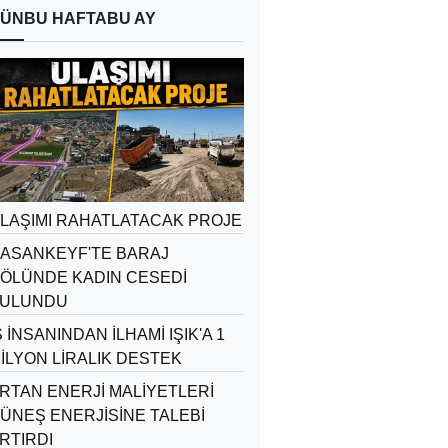
ÜN
BU HAFTA
BU AY
LAŞIMI RAHATLATACAK PROJE
ASANKEYF'TE BARAJ
ÖLÜNDE KADIN CESEDİ
ULUNDU
Ş İNSANINDAN İLHAMİ IŞIK'A 1
İLYON LİRALIK DESTEK
RTAN ENERJİ MALİYETLERİ
ÜNEŞ ENERJİSİNE TALEBİ
RTIRDI