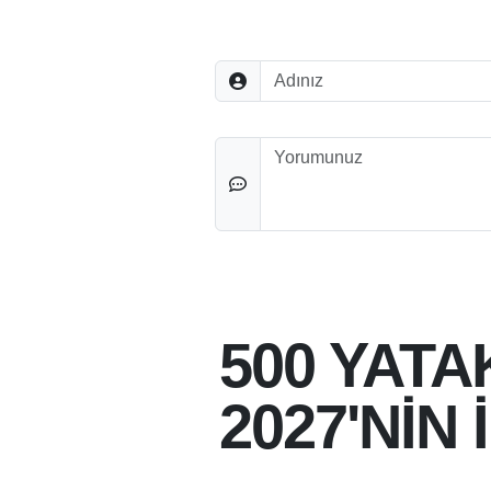
Adınız
Düşünceleriniz
500 YATA
2027'NİN 