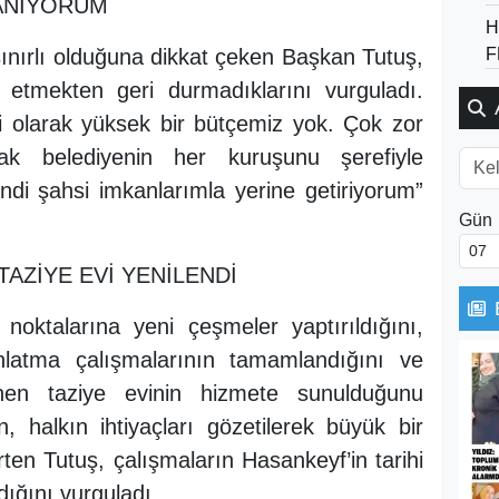
LANIYORUM
H
F
sınırlı olduğuna dikkat çeken Başkan Tutuş,
etmekten geri durmadıklarını vurguladı.
i olarak yüksek bir bütçemiz yok. Çok zor
cak belediyenin her kuruşunu şerefiyle
ndi şahsi imkanlarımla yerine getiriyorum”
Gün
AZİYE EVİ YENİLENDİ
 noktalarına yeni çeşmeler yaptırıldığını,
nlatma çalışmalarının tamamlandığını ve
nen taziye evinin hizmete sunulduğunu
, halkın ihtiyaçları gözetilerek büyük bir
lirten Tutuş, çalışmaların Hasankeyf’in tarihi
dığını vurguladı.