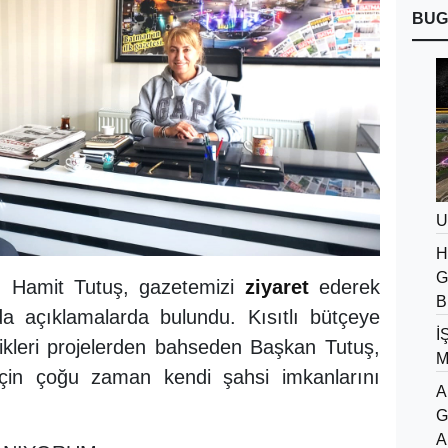
BUG
U
H
G
ı Hamit Tutuş, gazetemizi
ziyaret
ederek
B
da açıklamalarda bulundu. Kısıtlı bütçeye
İ
ikleri projelerden bahseden Başkan Tutuş,
M
 için çoğu zaman kendi şahsi imkanlarını
A
G
A