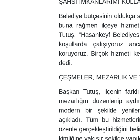
ŞAHSİ İMKANLARIMI KUL
Belediye bütçesinin oldukça 
buna rağmen ilçeye hizmet 
Tutuş, “Hasankeyf Belediyes
koşullarda çalışıyoruz an
koruyoruz. Birçok hizmeti ke
dedi.
ÇEŞMELER, MEZARLIK VE T
Başkan Tutuş, ilçenin farklı
mezarlığın düzenlenip aydı
modern bir şekilde yenile
açıkladı. Tüm bu hizmetlerin
özenle gerçekleştirildiğini be
kimliğine yakışır şekilde yapıl