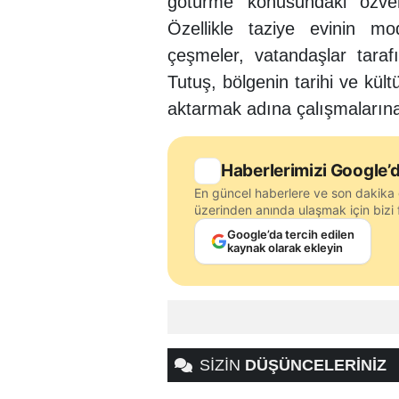
götürme konusundaki özveril
Özellikle taziye evinin mo
çeşmeler, vatandaşlar tara
Tutuş, bölgenin tarihi ve kült
aktarmak adına çalışmalarına
Haberlerimizi Google’d
En güncel haberlere ve son dakika 
üzerinden anında ulaşmak için bizi f
Google’da tercih edilen
kaynak olarak ekleyin
SİZİN
DÜŞÜNCELERİNİZ