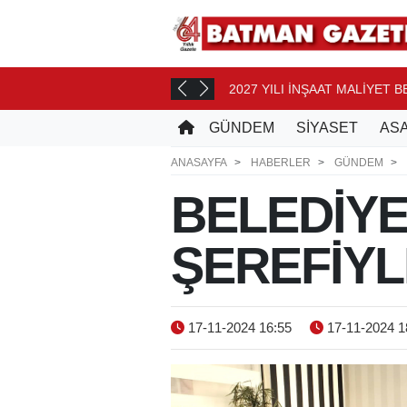
2027 YILI İNŞAAT MALİYET 
T ÖNCE
GÜNDEM
SİYASET
ASA
ANASAYFA
HABERLER
GÜNDEM
BELEDİY
ŞEREFİY
17-11-2024 16:55
17-11-2024 1