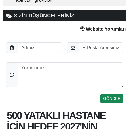
Komutanlığı ekipleri
SİZİN
DÜŞÜNCELERİNİZ
Website Yorumları
Adınız
E-Posta
Düşünceleriniz
500 YATAKLI HASTANE
İÇİN HEDEF 2027'NİN