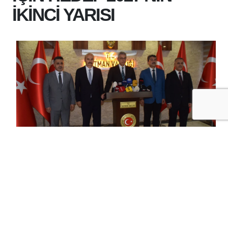
İKİNCİ YARISI
+
-
A
A
30-07-2026 22:34
BATMAN'IN SAĞLIK ALTYAPISI DAHA DA
GÜÇLENECEK