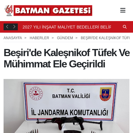
2027 YILI İNŞAAT MALİYET BEDELLERİ BELİRLENDİ
N
13 DK.
B
1 SAAT ÖNCE
ANASAYFA
HABERLER
GÜNDEM
BEŞIRI'DE KALEŞNIKOF TÜFE
Beşiri'de Kaleşnikof Tüfek Ve
Mühimmat Ele Geçirildi