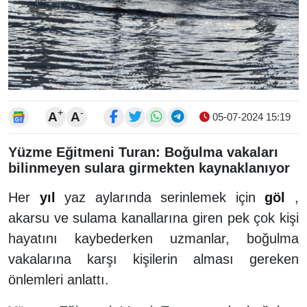
+
-
A
A
05-07-2024 15:19
Yüzme Eğitmeni Turan: Boğulma vakaları
bilinmeyen sulara girmekten kaynaklanıyor
Her
yıl
yaz aylarında serinlemek için
göl
,
akarsu ve sulama kanallarına giren pek çok kişi
hayatını kaybederken uzmanlar, boğulma
vakalarına karşı kişilerin alması gereken
önlemleri anlattı.