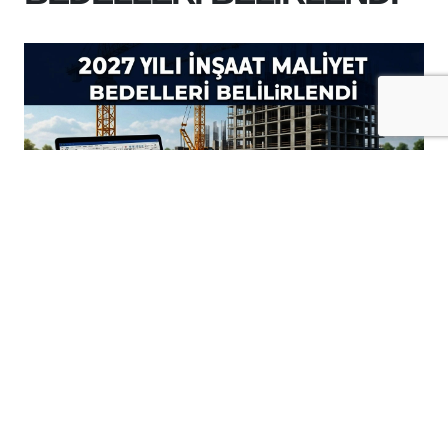
+
-
A
A
06-08-2026 16:30
Resmi Gazete'de yayımlanan tebliğle,
emlak vergisine esas alınacak 2027 yılı
bina metrekare normal inşaat maliyet
bedelleri açıklandı.