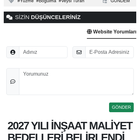
Yüzme
Boğulma
Veysi Turan
GÜNDEM
SİZİN
DÜŞÜNCELERİNİZ
Website Yorumları
Adınız
E-Posta
Düşünceleriniz
2027 YILI İNŞAAT MALİYET
BEDELLERİ BELİRLENDİ